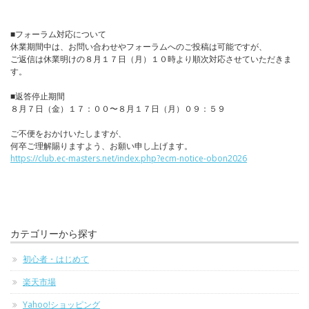
■フォーラム対応について
休業期間中は、お問い合わせやフォーラムへのご投稿は可能ですが、
ご返信は休業明けの８月１７日（月）１０時より順次対応させていただきま
す。
■返答停止期間
８月７日（金）１７：００〜８月１７日（月）０９：５９
ご不便をおかけいたしますが、
何卒ご理解賜りますよう、お願い申し上げます。
https://club.ec-masters.net/index.php?ecm-notice-obon2026
カテゴリーから探す
初心者・はじめて
楽天市場
Yahoo!ショッピング