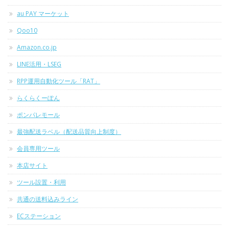
au PAY マーケット
Qoo10
Amazon.co.jp
LINE活用・LSEG
RPP運用自動化ツール「RAT」
らくらくーぽん
ポンパレモール
最強配送ラベル（配送品質向上制度）
会員専用ツール
本店サイト
ツール設置・利用
共通の送料込みライン
ECステーション