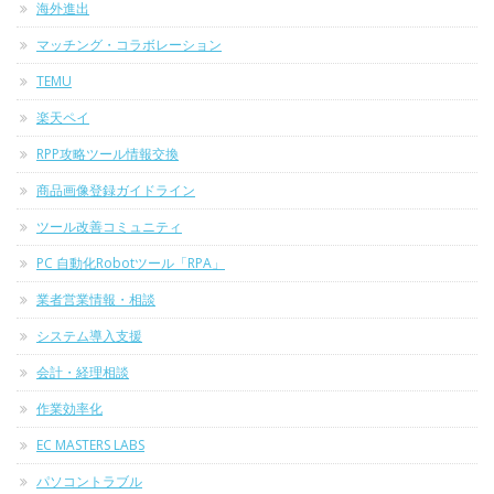
海外進出
マッチング・コラボレーション
TEMU
楽天ペイ
RPP攻略ツール情報交換
商品画像登録ガイドライン
ツール改善コミュニティ
PC 自動化Robotツール「RPA」
業者営業情報・相談
システム導入支援
会計・経理相談
作業効率化
EC MASTERS LABS
パソコントラブル