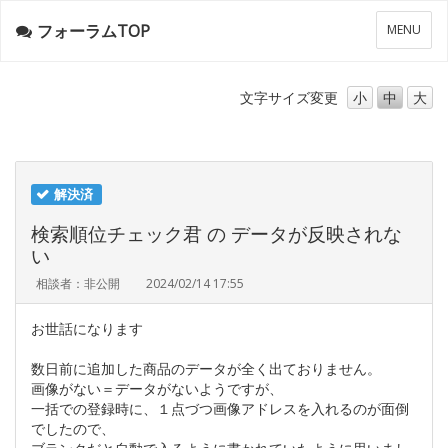
フォーラムTOP
メ
MENU
ニ
ュ
ー
文字サイズ
変更
小
中
大
解決済
検索順位チェック君 の データが反映されな
い
相談者：非公開
2024/02/14 17:55
お世話になります
数日前に追加した商品のデータが全く出ておりません。
画像がない＝データがないようですが、
一括での登録時に、１点づつ画像アドレスを入れるのが面倒
でしたので、