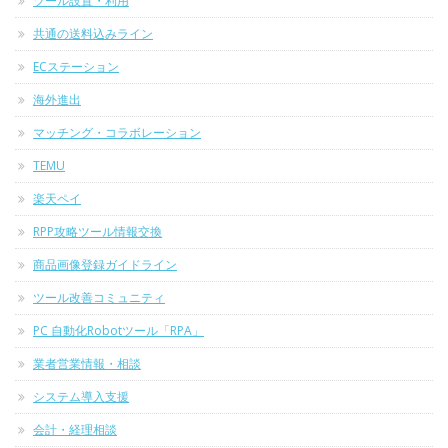
ツール設置・利用
共通の送料込みライン
ECステーション
海外進出
マッチング・コラボレーション
TEMU
楽天ペイ
RPP攻略ツール情報交換
商品画像登録ガイドライン
ツール改善コミュニティ
PC 自動化Robotツール「RPA」
業者営業情報・相談
システム導入支援
会計・経理相談