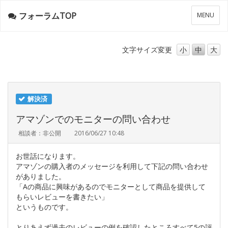
フォーラムTOP
メ
MENU
ニ
ュ
ー
文字サイズ
変更
小
中
大
解決済
アマゾンでのモニターの問い合わせ
相談者：非公開
2016/06/27 10:48
お世話になります。
アマゾンの購入者のメッセージを利用して下記の問い合わせ
がありました。
「Aの商品に興味があるのでモニターとして商品を提供して
もらいレビューを書きたい」
というものです。
とりあえず過去のレビューの例を確認したところすべて5の評