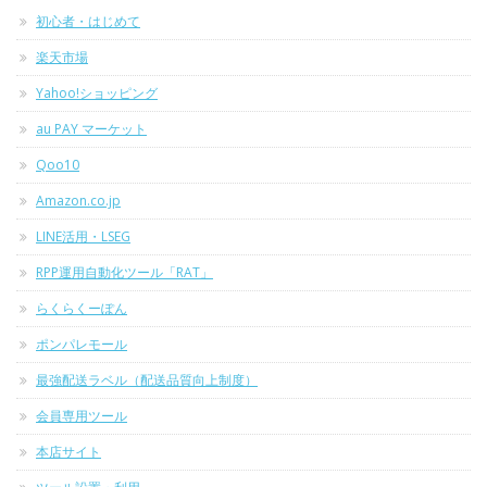
初心者・はじめて
楽天市場
Yahoo!ショッピング
au PAY マーケット
Qoo10
Amazon.co.jp
LINE活用・LSEG
RPP運用自動化ツール「RAT」
らくらくーぽん
ポンパレモール
最強配送ラベル（配送品質向上制度）
会員専用ツール
本店サイト