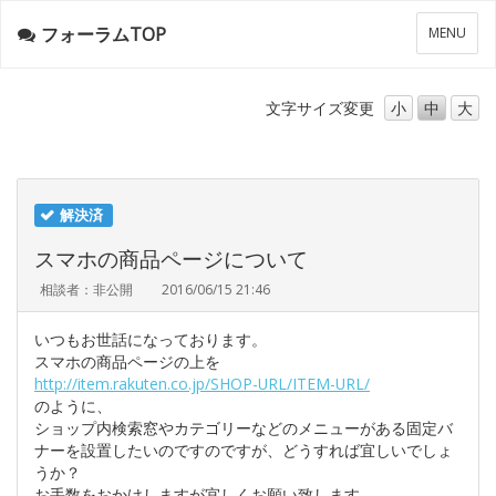
フォーラムTOP
メ
MENU
ニ
ュ
ー
文字サイズ
変更
小
中
大
解決済
スマホの商品ページについて
相談者：非公開
2016/06/15 21:46
いつもお世話になっております。
スマホの商品ページの上を
http://item.rakuten.co.jp/SHOP-URL/ITEM-URL/
のように、
ショップ内検索窓やカテゴリーなどのメニューがある固定バ
ナーを設置したいのですのですが、どうすれば宜しいでしょ
うか？
お手数をおかけしますが宜しくお願い致します。