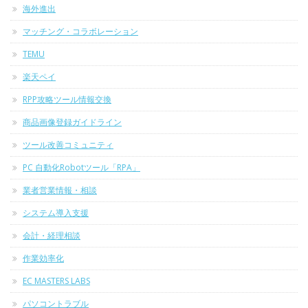
海外進出
マッチング・コラボレーション
TEMU
楽天ペイ
RPP攻略ツール情報交換
商品画像登録ガイドライン
ツール改善コミュニティ
PC 自動化Robotツール「RPA」
業者営業情報・相談
システム導入支援
会計・経理相談
作業効率化
EC MASTERS LABS
パソコントラブル