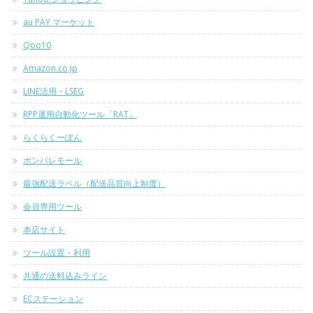
au PAY マーケット
Qoo10
Amazon.co.jp
LINE活用・LSEG
RPP運用自動化ツール「RAT」
らくらくーぽん
ポンパレモール
最強配送ラベル（配送品質向上制度）
会員専用ツール
本店サイト
ツール設置・利用
共通の送料込みライン
ECステーション