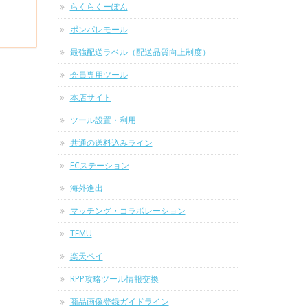
らくらくーぽん
ポンパレモール
最強配送ラベル（配送品質向上制度）
会員専用ツール
本店サイト
ツール設置・利用
共通の送料込みライン
ECステーション
海外進出
マッチング・コラボレーション
TEMU
楽天ペイ
RPP攻略ツール情報交換
商品画像登録ガイドライン