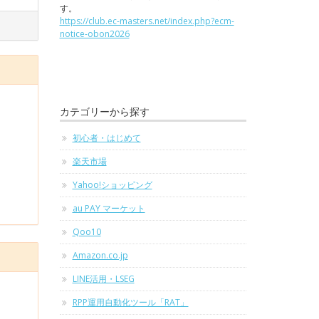
す。
https://club.ec-masters.net/index.php?ecm-
notice-obon2026
カテゴリーから探す
初心者・はじめて
楽天市場
Yahoo!ショッピング
au PAY マーケット
Qoo10
Amazon.co.jp
LINE活用・LSEG
RPP運用自動化ツール「RAT」