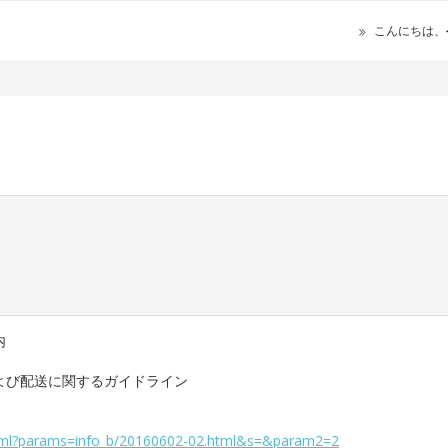
こんにちは、
内
よび配送に関するガイドライン
phtml?params=info_b/20160602-02.html&s=&param2=2