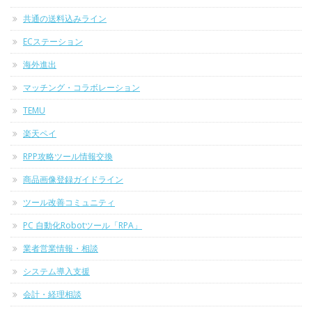
共通の送料込みライン
ECステーション
海外進出
マッチング・コラボレーション
TEMU
楽天ペイ
RPP攻略ツール情報交換
商品画像登録ガイドライン
ツール改善コミュニティ
PC 自動化Robotツール「RPA」
業者営業情報・相談
システム導入支援
会計・経理相談