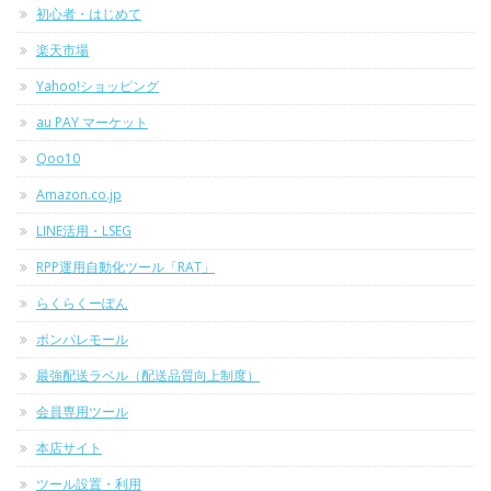
初心者・はじめて
楽天市場
Yahoo!ショッピング
au PAY マーケット
Qoo10
Amazon.co.jp
LINE活用・LSEG
RPP運用自動化ツール「RAT」
らくらくーぽん
ポンパレモール
最強配送ラベル（配送品質向上制度）
会員専用ツール
本店サイト
ツール設置・利用