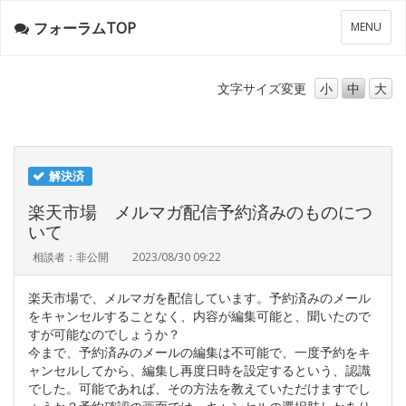
フォーラムTOP
メ
MENU
ニ
ュ
ー
文字サイズ
変更
小
中
大
解決済
楽天市場 メルマガ配信予約済みのものにつ
いて
相談者：非公開
2023/08/30 09:22
楽天市場で、メルマガを配信しています。予約済みのメール
をキャンセルすることなく、内容が編集可能と、聞いたので
すが可能なのでしょうか？
今まで、予約済みのメールの編集は不可能で、一度予約をキ
ャンセルしてから、編集し再度日時を設定するという、認識
でした。可能であれば、その方法を教えていただけますでし