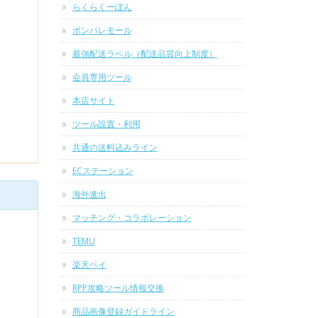
らくらくーぽん
ポンパレモール
最強配送ラベル（配送品質向上制度）
会員専用ツール
本店サイト
ツール設置・利用
共通の送料込みライン
ECステーション
海外進出
マッチング・コラボレーション
TEMU
楽天ペイ
RPP攻略ツール情報交換
商品画像登録ガイドライン