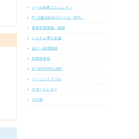
ツール改善コミュニティ
PC 自動化Robotツール「RPA」
業者営業情報・相談
システム導入支援
会計・経理相談
作業効率化
EC MASTERS LABS
パソコントラブル
サポートレター
その他