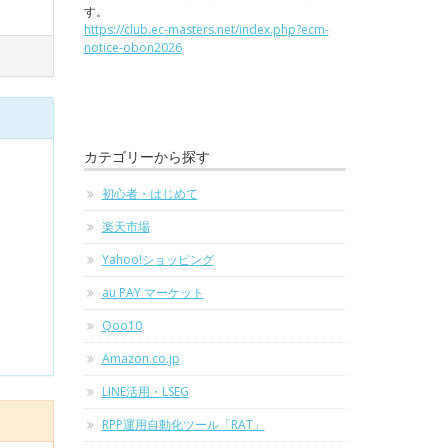
す。
https://club.ec-masters.net/index.php?ecm-
notice-obon2026
カテゴリーから探す
初心者・はじめて
楽天市場
Yahoo!ショッピング
au PAY マーケット
Qoo10
Amazon.co.jp
LINE活用・LSEG
RPP運用自動化ツール「RAT」