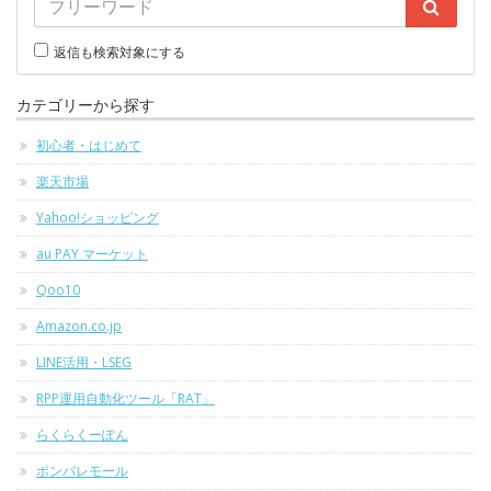
返信も検索対象にする
カテゴリーから探す
初心者・はじめて
楽天市場
Yahoo!ショッピング
au PAY マーケット
Qoo10
Amazon.co.jp
LINE活用・LSEG
RPP運用自動化ツール「RAT」
らくらくーぽん
ポンパレモール