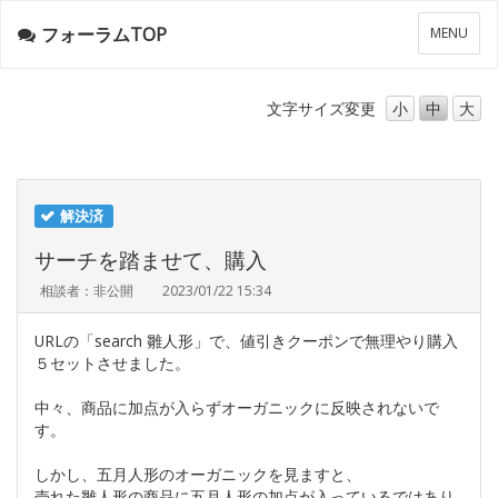
フォーラムTOP
メ
MENU
ニ
ュ
ー
文字サイズ
変更
小
中
大
解決済
サーチを踏ませて、購入
相談者：非公開
2023/01/22 15:34
URLの「search 雛人形」で、値引きクーポンで無理やり購入
５セットさせました。
中々、商品に加点が入らずオーガニックに反映されないで
す。
しかし、五月人形のオーガニックを見ますと、
売れた雛人形の商品に五月人形の加点が入っているではあり