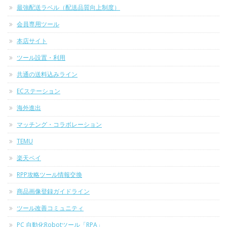
最強配送ラベル（配送品質向上制度）
会員専用ツール
本店サイト
ツール設置・利用
共通の送料込みライン
ECステーション
海外進出
マッチング・コラボレーション
TEMU
楽天ペイ
RPP攻略ツール情報交換
商品画像登録ガイドライン
ツール改善コミュニティ
PC 自動化Robotツール「RPA」