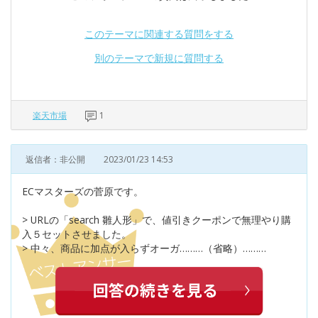
このテーマに関連する質問をする
別のテーマで新規に質問する
楽天市場
1
返信者：非公開
2023/01/23 14:53
ECマスターズの菅原です。
> URLの「search 雛人形」で、値引きクーポンで無理やり購
入５セットさせました。
> 中々、商品に加点が入らずオーガ………（省略）………