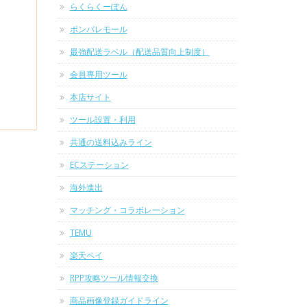
らくらくーぽん
ポンパレモール
最強配送ラベル（配送品質向上制度）
会員専用ツール
本店サイト
ツール設置・利用
共通の送料込みライン
ECステーション
海外進出
マッチング・コラボレーション
TEMU
楽天ペイ
RPP攻略ツール情報交換
商品画像登録ガイドライン