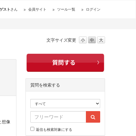
ゲスト
さん
会員サイト
ツール一覧
ログイン
文字サイズ
変更
小
中
大
質問を検索する
と想像
返信も検索対象にする