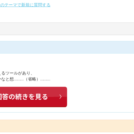
別のテーマで新規に質問する
えるツールがあり、
なと想………（省略）………