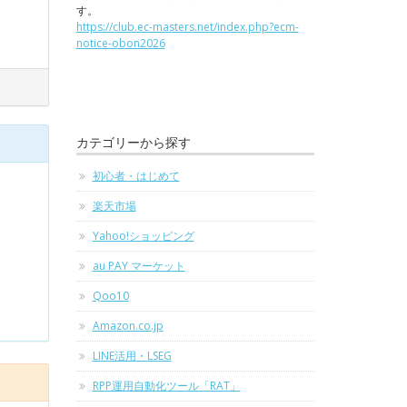
す。
https://club.ec-masters.net/index.php?ecm-
notice-obon2026
カテゴリーから探す
初心者・はじめて
楽天市場
Yahoo!ショッピング
au PAY マーケット
Qoo10
Amazon.co.jp
LINE活用・LSEG
RPP運用自動化ツール「RAT」