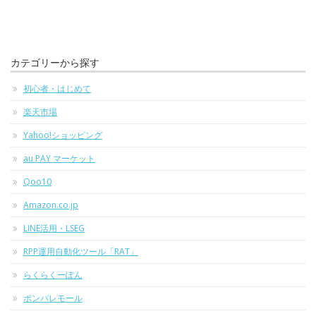
カテゴリーから探す
初心者・はじめて
楽天市場
Yahoo!ショッピング
au PAY マーケット
Qoo10
Amazon.co.jp
LINE活用・LSEG
RPP運用自動化ツール「RAT」
らくらくーぽん
ポンパレモール