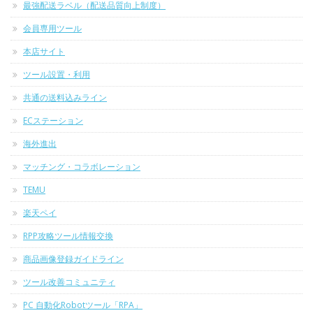
最強配送ラベル（配送品質向上制度）
会員専用ツール
本店サイト
ツール設置・利用
共通の送料込みライン
ECステーション
海外進出
マッチング・コラボレーション
TEMU
楽天ペイ
RPP攻略ツール情報交換
商品画像登録ガイドライン
ツール改善コミュニティ
PC 自動化Robotツール「RPA」