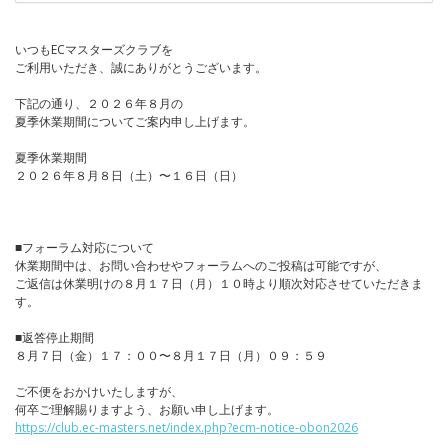
いつもECマスターズクラブを
ご利用いただき、誠にありがとうございます。
下記の通り、２０２６年８月の
夏季休業期間についてご案内申し上げます。
夏季休業期間
２０２６年８月８日（土）〜１６日（日）
■フォーラム対応について
休業期間中は、お問い合わせやフォーラムへのご投稿は可能ですが、
ご返信は休業明けの８月１７日（月）１０時より順次対応させていただきま
す。
■返答停止期間
８月７日（金）１７：００〜８月１７日（月）０９：５９
ご不便をおかけいたしますが、
何卒ご理解賜りますよう、お願い申し上げます。
https://club.ec-masters.net/index.php?ecm-notice-obon2026