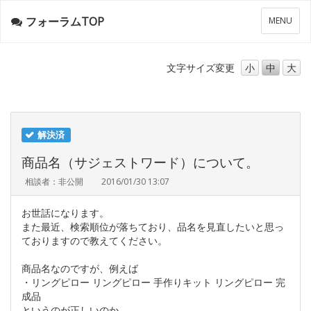
フォーラムTOP
メ
MENU
ニ
ュ
ー
文字サイズ
変更
小
中
大
解決済
商品名（サジェストワード）について。
相談者：非公開
2016/01/30 13:07
お世話になります。
また最近、検索順位が落ちており、品名を見直したいと思っ
ておりますので教えてください。
商品名なのですが、例えば
・リングピロー リングピロー 手作りキット リングピロー 完
成品
というのが正しいのか