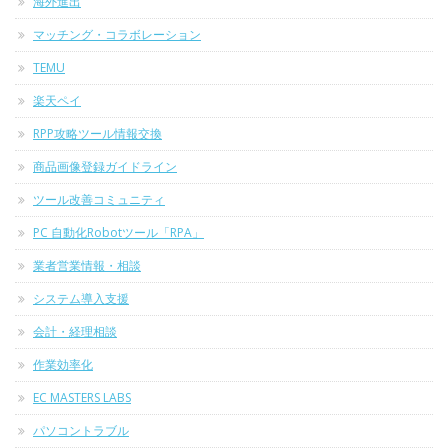
海外進出
マッチング・コラボレーション
TEMU
楽天ペイ
RPP攻略ツール情報交換
商品画像登録ガイドライン
ツール改善コミュニティ
PC 自動化Robotツール「RPA」
業者営業情報・相談
システム導入支援
会計・経理相談
作業効率化
EC MASTERS LABS
パソコントラブル