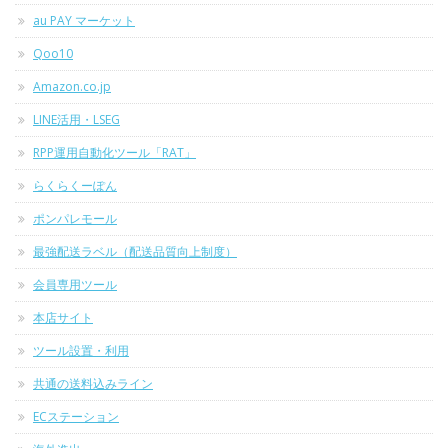
au PAY マーケット
Qoo10
Amazon.co.jp
LINE活用・LSEG
RPP運用自動化ツール「RAT」
らくらくーぽん
ポンパレモール
最強配送ラベル（配送品質向上制度）
会員専用ツール
本店サイト
ツール設置・利用
共通の送料込みライン
ECステーション