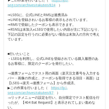
▶この作業を行いました（
https://lp.l-
seg.com/archives/rakuten/824
）
⇒LSEGに、公式LINEとRMSは連携済み
⇒LINEを登録されいるお客様の表示もされています。
⇒RMSで登録したクーポンも表示できます。
⇒RSNSは未加入※LSEGで使用したい内容が主に下記になり、
下記の設定を行うのに必要がない場合は未加入の方向で考え
ています。
■行いたいこと
・LSEGを利用し、公式LINEを登録されている購入履歴のあ
るお客様に、限定のクーポンを発行したい。
→連携フォームでテスト用の画面（楽天注文番号を入力する
バー・画像の作成と、クーポンを取得できる項目・画面）は
【LSEG→楽天→連携フォーム】から作成済。
▶この作業を行いました（
https://lp.l-
seg.com/archives/rakuten/87
）
→リッチメニューの設定を行い、自分限定でテスト配信を行
ったが、【404 Bat Request】と表示されてしまい進めな
い。