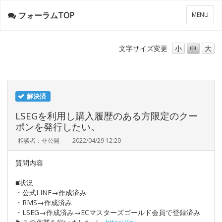
フォーラムTOP
メ
MENU
ニ
ュ
ー
文字サイズ
変更
小
中
大
解決済
LSEGを利用し購入履歴のある方限定のクー
ポンを発行したい。
相談者：非公開
2022/04/29 12:20
質問内容
■状況
・公式LINE→作成済み
・RMS→作成済み
・LSEG→作成済み→ECマスターズゴールド会員で登録済み