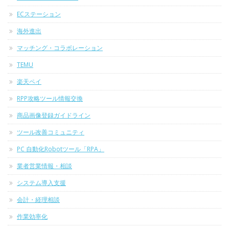
ECステーション
海外進出
マッチング・コラボレーション
TEMU
楽天ペイ
RPP攻略ツール情報交換
商品画像登録ガイドライン
ツール改善コミュニティ
PC 自動化Robotツール「RPA」
業者営業情報・相談
システム導入支援
会計・経理相談
作業効率化