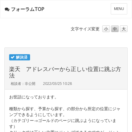
フォーラムTOP
メ
MENU
ニ
ュ
ー
文字サイズ
変更
小
中
大
解決済
楽天 アドレスバーから正しい位置に跳ぶ方
法
相談者：非公開
2022/03/25 10:28
お世話になっております。
種類から探す、予算から探す、の部分から所定の位置にジャ
ンプできるようにしています。
（カテゴリー→ゴールドのページに跳ぶようになっていま
す）