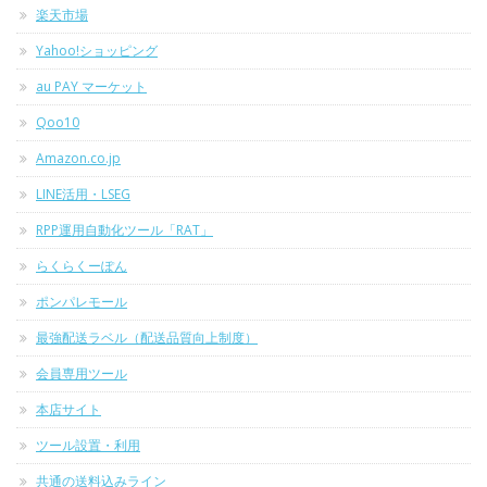
楽天市場
Yahoo!ショッピング
au PAY マーケット
Qoo10
Amazon.co.jp
LINE活用・LSEG
RPP運用自動化ツール「RAT」
らくらくーぽん
ポンパレモール
最強配送ラベル（配送品質向上制度）
会員専用ツール
本店サイト
ツール設置・利用
共通の送料込みライン