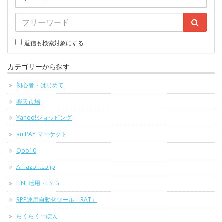
返信も検索対象にする
カテゴリーから探す
初心者・はじめて
楽天市場
Yahoo!ショッピング
au PAY マーケット
Qoo10
Amazon.co.jp
LINE活用・LSEG
RPP運用自動化ツール「RAT」
らくらくーぽん