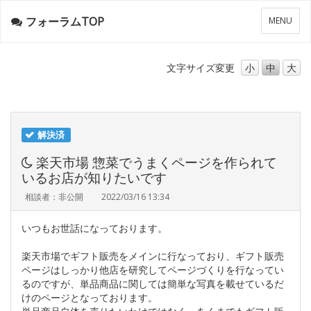
フォーラムTOP
メ
MENU
ニ
ュ
ー
文字サイズ
変更
小
中
大
解決済
楽天市場 惣菜でうまくページを作られて
いるお店が知りたいです
相談者：非公開
2022/03/16 13:34
いつもお世話になっております。
楽天市場でギフト販売をメインに行なっており、ギフト販売
ページはしっかり他店を研究してページづくりを行なってい
るのですが、単品商品に関しては簡単な写真を載せているだ
けのページとなっております。