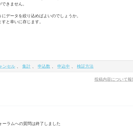
ができません。
うにデータを絞り込めばよいのでしょうか。
ますと幸いに存じます。
ャンセル
、
集計
、
申込数
、
申込中
、
検証方法
投稿内容について報
ォーラムへの質問は終了しました