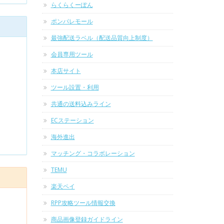
らくらくーぽん
ポンパレモール
最強配送ラベル（配送品質向上制度）
会員専用ツール
本店サイト
ツール設置・利用
共通の送料込みライン
ECステーション
海外進出
マッチング・コラボレーション
TEMU
楽天ペイ
RPP攻略ツール情報交換
商品画像登録ガイドライン