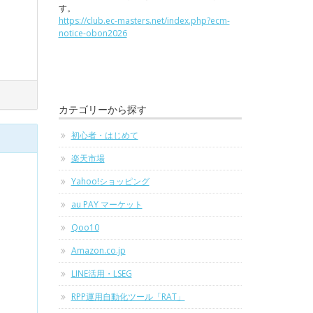
す。
https://club.ec-masters.net/index.php?ecm-
notice-obon2026
カテゴリーから探す
初心者・はじめて
楽天市場
Yahoo!ショッピング
au PAY マーケット
Qoo10
Amazon.co.jp
LINE活用・LSEG
RPP運用自動化ツール「RAT」