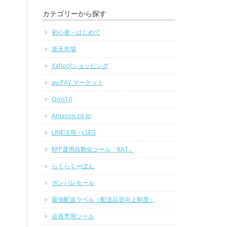
カテゴリーから探す
初心者・はじめて
楽天市場
Yahoo!ショッピング
au PAY マーケット
Qoo10
Amazon.co.jp
LINE活用・LSEG
RPP運用自動化ツール「RAT」
らくらくーぽん
ポンパレモール
最強配送ラベル（配送品質向上制度）
会員専用ツール