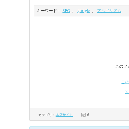
キーワード：
SEO
、
google
、
アルゴリズム
このフ
こ
カテゴリ：
本店サイト
6