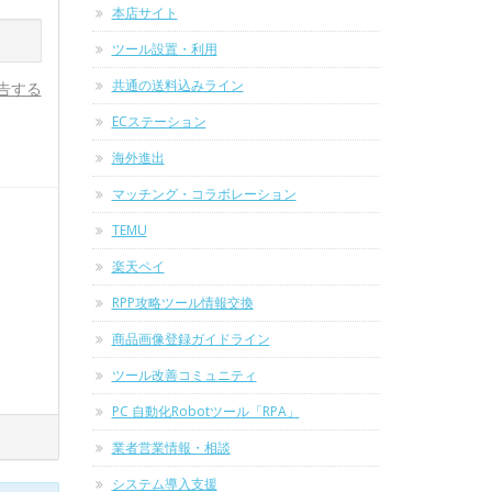
本店サイト
ツール設置・利用
共通の送料込みライン
告する
ECステーション
海外進出
マッチング・コラボレーション
TEMU
楽天ペイ
RPP攻略ツール情報交換
商品画像登録ガイドライン
ツール改善コミュニティ
PC 自動化Robotツール「RPA」
業者営業情報・相談
システム導入支援