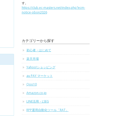
す。
https://club.ec-masters.net/index.php?ecm-
notice-obon2026
カテゴリーから探す
初心者・はじめて
楽天市場
Yahoo!ショッピング
au PAY マーケット
Qoo10
Amazon.co.jp
LINE活用・LSEG
RPP運用自動化ツール「RAT」