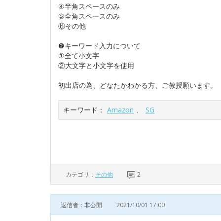
④半角スペースのみ
⑤全角スペースのみ
⑥その他
❷キーワード入力について
①全て小文字
②大文字と小文字を使用
初出店の為、どなたかわかる方、ご教授願います。
キーワード：
Amazon
、
SG
カテゴリ：
その他
2
返信者：非公開
2021/10/01 17:00