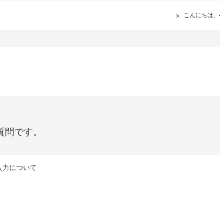
こんにちは、
質問です。
s】入力について