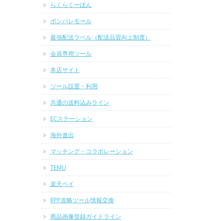
らくらくーぽん
ポンパレモール
最強配送ラベル（配送品質向上制度）
会員専用ツール
本店サイト
ツール設置・利用
共通の送料込みライン
ECステーション
海外進出
マッチング・コラボレーション
TEMU
楽天ペイ
RPP攻略ツール情報交換
商品画像登録ガイドライン