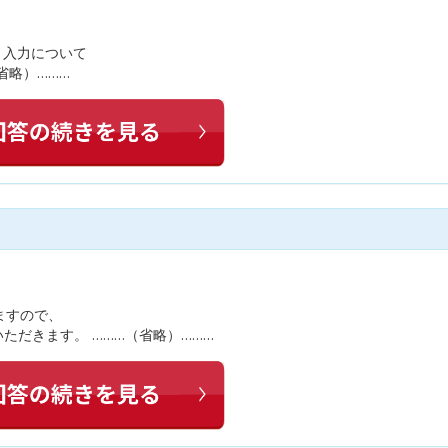
ms】入力について
省略）………
ますので、
ただきます。 ………（省略）………