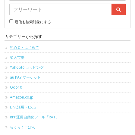
返信も検索対象にする
カテゴリーから探す
初心者・はじめて
楽天市場
Yahoo!ショッピング
au PAY マーケット
Qoo10
Amazon.co.jp
LINE活用・LSEG
RPP運用自動化ツール「RAT」
らくらくーぽん