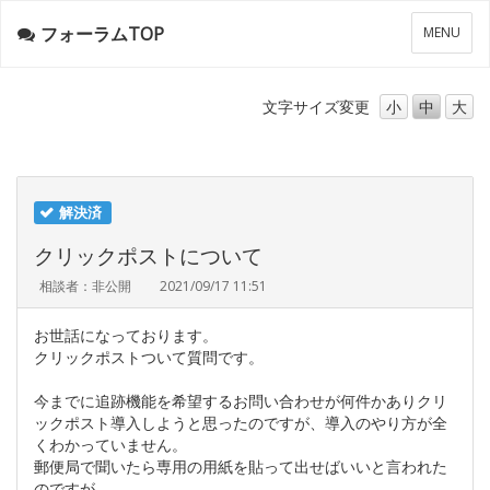
フォーラムTOP
メ
MENU
ニ
ュ
ー
文字サイズ
変更
小
中
大
解決済
クリックポストについて
相談者：非公開
2021/09/17 11:51
お世話になっております。
クリックポストついて質問です。
今までに追跡機能を希望するお問い合わせが何件かありクリ
ックポスト導入しようと思ったのですが、導入のやり方が全
くわかっていません。
郵便局で聞いたら専用の用紙を貼って出せばいいと言われた
のですが、