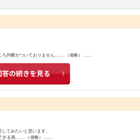
ころ判断がついておりません………（省略）………
証してみたいと思います。
きる画………（省略）………