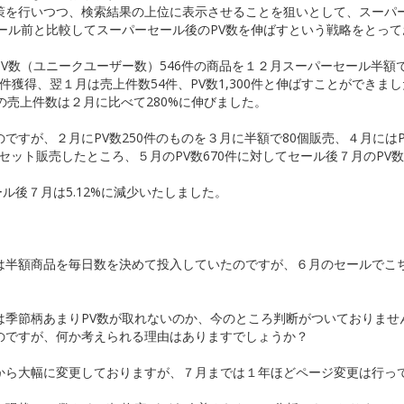
策を行いつつ、検索結果の上位に表示させることを狙いとして、スーパ
ール前と比較してスーパーセール後のPV数を伸ばすという戦略をとって
V数（ユニークユーザー数）546件の商品を１２月スーパーセール半額
0件獲得、翌１月は売上件数54件、PV数1,300件と伸ばすことができま
の売上件数は２月に比べて280%に伸びました。
すが、２月にPV数250件のものを３月に半額で80個販売、４月にはP
セット販売したところ、５月のPV数670件に対してセール後７月のPV数4
ル後７月は5.12%に減少いたしました。
は半額商品を毎日数を決めて投入していたのですが、６月のセールでこ
は季節柄あまりPV数が取れないのか、今のところ判断がついておりませ
のですが、何か考えられる理由はありますでしょうか？
から大幅に変更しておりますが、７月までは１年ほどページ変更は行っ