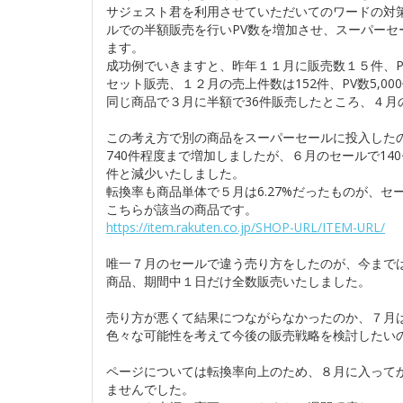
サジェスト君を利用させていただいてのワードの対
ルでの半額販売を行いPV数を増加させ、スーパーセ
ます。
成功例でいきますと、昨年１１月に販売数１５件、P
セット販売、１２月の売上件数は152件、PV数5,00
同じ商品で３月に半額で36件販売したところ、４月
この考え方で別の商品をスーパーセールに投入したので
740件程度まで増加しましたが、６月のセールで140
件と減少いたしました。
転換率も商品単体で５月は6.27%だったものが、セー
こちらが該当の商品です。
https://item.rakuten.co.jp/SHOP-URL/ITEM-URL/
唯一７月のセールで違う売り方をしたのが、今まで
商品、期間中１日だけ全数販売いたしました。
売り方が悪くて結果につながらなかったのか、７月
色々な可能性を考えて今後の販売戦略を検討したい
ページについては転換率向上のため、８月に入って
ませんでした。