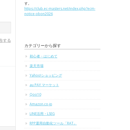
。
す。
https://club.ec-masters.net/index.php?ecm-
notice-obon2026
告する
カテゴリーから探す
初心者・はじめて
楽天市場
Yahoo!ショッピング
au PAY マーケット
Qoo10
Amazon.co.jp
LINE活用・LSEG
RPP運用自動化ツール「RAT」