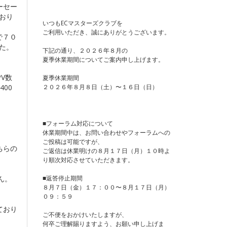
ーセー
おり
いつもECマスターズクラブを
ご利用いただき、誠にありがとうございます。
で７０
した。
下記の通り、２０２６年８月の
夏季休業期間についてご案内申し上げます。
V数
夏季休業期間
２０２６年８月８日（土）〜１６日（日）
00
■フォーラム対応について
休業期間中は、お問い合わせやフォーラムへの
ご投稿は可能ですが、
ちらの
ご返信は休業明けの８月１７日（月）１０時よ
り順次対応させていただきます。
■返答停止期間
ん。
８月７日（金）１７：００〜８月１７日（月）
０９：５９
ており
ご不便をおかけいたしますが、
何卒ご理解賜りますよう、お願い申し上げま