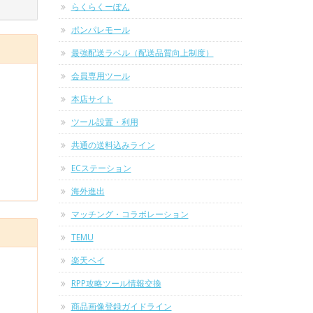
らくらくーぽん
ポンパレモール
最強配送ラベル（配送品質向上制度）
会員専用ツール
本店サイト
ツール設置・利用
共通の送料込みライン
ECステーション
海外進出
マッチング・コラボレーション
TEMU
楽天ペイ
RPP攻略ツール情報交換
商品画像登録ガイドライン