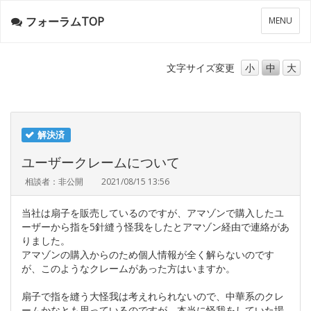
フォーラムTOP
メ
MENU
ニ
ュ
ー
文字サイズ
変更
小
中
大
解決済
ユーザークレームについて
相談者：非公開
2021/08/15 13:56
当社は扇子を販売しているのですが、アマゾンで購入したユ
ーザーから指を5針縫う怪我をしたとアマゾン経由で連絡があ
りました。
アマゾンの購入からのため個人情報が全く解らないのです
が、このようなクレームがあった方はいますか。
扇子で指を縫う大怪我は考えれられないので、中華系のクレ
ームかなとも思っているのですが、本当に怪我をしていた場