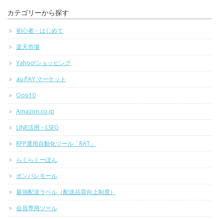
カテゴリーから探す
初心者・はじめて
楽天市場
Yahoo!ショッピング
au PAY マーケット
Qoo10
Amazon.co.jp
LINE活用・LSEG
RPP運用自動化ツール「RAT」
らくらくーぽん
ポンパレモール
最強配送ラベル（配送品質向上制度）
会員専用ツール