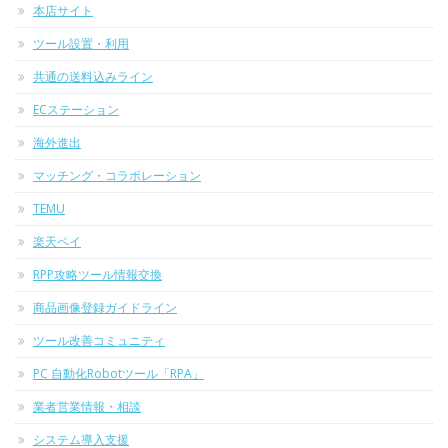
本店サイト
ツール設置・利用
共通の送料込みライン
ECステーション
海外進出
マッチング・コラボレーション
TEMU
楽天ペイ
RPP攻略ツール情報交換
商品画像登録ガイドライン
ツール改善コミュニティ
PC 自動化Robotツール「RPA」
業者営業情報・相談
システム導入支援