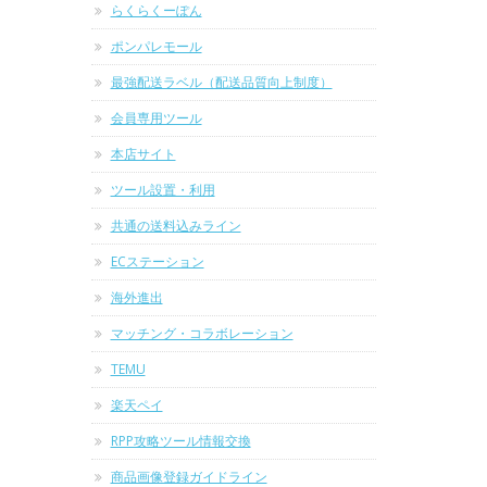
らくらくーぽん
ポンパレモール
最強配送ラベル（配送品質向上制度）
会員専用ツール
本店サイト
ツール設置・利用
共通の送料込みライン
ECステーション
海外進出
マッチング・コラボレーション
TEMU
楽天ペイ
RPP攻略ツール情報交換
商品画像登録ガイドライン