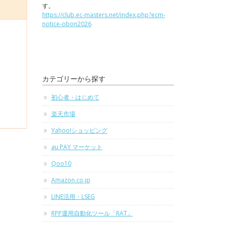
す。
https://club.ec-masters.net/index.php?ecm-
notice-obon2026
カテゴリーから探す
初心者・はじめて
楽天市場
Yahoo!ショッピング
au PAY マーケット
Qoo10
Amazon.co.jp
LINE活用・LSEG
RPP運用自動化ツール「RAT」