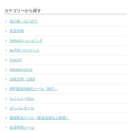
カテゴリーから探す
初心者・はじめて
楽天市場
Yahoo!ショッピング
au PAY マーケット
Qoo10
Amazon.co.jp
LINE活用・LSEG
RPP運用自動化ツール「RAT」
らくらくーぽん
ポンパレモール
最強配送ラベル（配送品質向上制度）
会員専用ツール