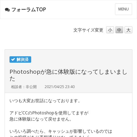
フォーラムTOP
メ
MENU
ニ
ュ
ー
文字サイズ
変更
小
中
大
解決済
Photoshopが急に体験版になってしまいまし
た
相談者：非公開
2021/04/25 23:40
いつも大変お世話になっております。
アドビCCのPhotoshopを使用してますが
急に体験版になって戻せません。
いろいろ調べたら、キャッシュが影響しているのでは