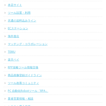
本店サイト
ツール設置・利用
共通の送料込みライン
ECステーション
海外進出
マッチング・コラボレーション
TEMU
楽天ペイ
RPP攻略ツール情報交換
商品画像登録ガイドライン
ツール改善コミュニティ
PC 自動化Robotツール「RPA」
業者営業情報・相談