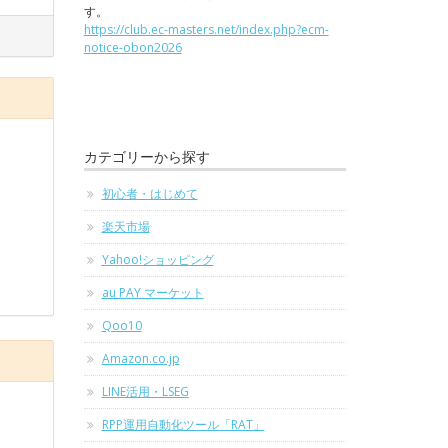
す。
https://club.ec-masters.net/index.php?ecm-
notice-obon2026
カテゴリーから探す
初心者・はじめて
楽天市場
Yahoo!ショッピング
au PAY マーケット
Qoo10
Amazon.co.jp
LINE活用・LSEG
RPP運用自動化ツール「RAT」