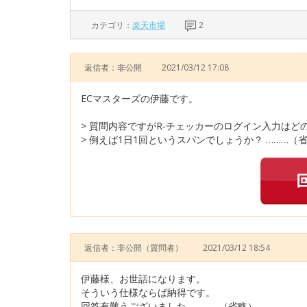
カテゴリ：
楽天市場
2
返信者：非公開
2021/03/12 17:08
ECマスターズの伊藤です。
> 質問内容ですがR-チェッカーのログイン入力は
> 例えば1日1回というスパンでしょうか？ ………（
返信者：非公開
（質問者）
2021/03/12 18:54
伊藤様、お世話になります。
そういう仕様ならば納得です。
回答有難うございました。………（省略）………