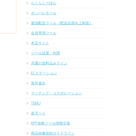
らくらくーぽん
ポンパレモール
最強配送ラベル（配送品質向上制度）
会員専用ツール
本店サイト
ツール設置・利用
共通の送料込みライン
ECステーション
海外進出
マッチング・コラボレーション
TEMU
楽天ペイ
RPP攻略ツール情報交換
商品画像登録ガイドライン