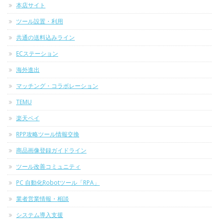
本店サイト
ツール設置・利用
共通の送料込みライン
ECステーション
海外進出
マッチング・コラボレーション
TEMU
楽天ペイ
RPP攻略ツール情報交換
商品画像登録ガイドライン
ツール改善コミュニティ
PC 自動化Robotツール「RPA」
業者営業情報・相談
システム導入支援