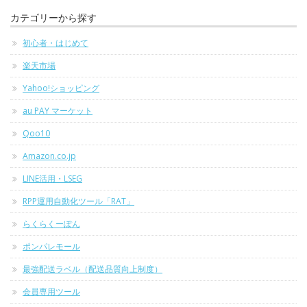
カテゴリーから探す
初心者・はじめて
楽天市場
Yahoo!ショッピング
au PAY マーケット
Qoo10
Amazon.co.jp
LINE活用・LSEG
RPP運用自動化ツール「RAT」
らくらくーぽん
ポンパレモール
最強配送ラベル（配送品質向上制度）
会員専用ツール