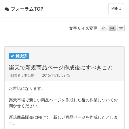
フォーラムTOP
メ
MENU
ニ
ュ
ー
文字サイズ
変更
小
中
大
解決済
楽天で新規商品ページ作成後にすべきこと
相談者：非公開
2015/11/15 09:45
お世話になります。
楽天市場で新しい商品ページを作成した後の作業についてお
聞かせください。
新規商品販売に向けて、新しい商品ページを作成したとしま
す。