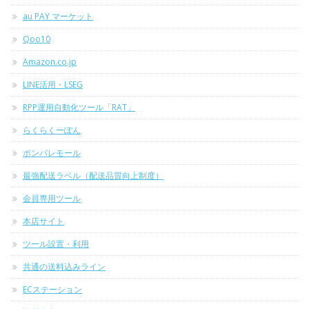
au PAY マーケット
Qoo10
Amazon.co.jp
LINE活用・LSEG
RPP運用自動化ツール「RAT」
らくらくーぽん
ポンパレモール
最強配送ラベル（配送品質向上制度）
会員専用ツール
本店サイト
ツール設置・利用
共通の送料込みライン
ECステーション