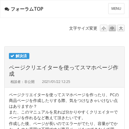
フォーラムTOP
メ
MENU
ニ
ュ
ー
文字サイズ
変更
小
中
大
解決済
ページクリエイターを使ってスマホページ作
成
相談者：非公開
2021/01/22 12:25
ページクリエイターを使ってスマホページを作ったり、PCの
商品ページを作成したりする際、気をつけなきゃいけない点
はありますか？
また、このマニュアルを見れば分かりやすくクリエイターで
ページを作れるなど教えて頂きたいです。
作成した後、ページが長いのでエラーがでたり、容量がでか