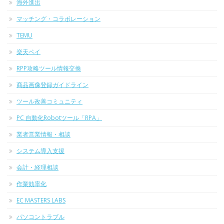
海外進出
マッチング・コラボレーション
TEMU
楽天ペイ
RPP攻略ツール情報交換
商品画像登録ガイドライン
ツール改善コミュニティ
PC 自動化Robotツール「RPA」
業者営業情報・相談
システム導入支援
会計・経理相談
作業効率化
EC MASTERS LABS
パソコントラブル