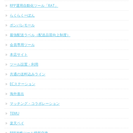
RPP運用自動化ツール「RAT」
らくらくーぽん
ポンパレモール
最強配送ラベル（配送品質向上制度）
会員専用ツール
本店サイト
ツール設置・利用
共通の送料込みライン
ECステーション
海外進出
マッチング・コラボレーション
TEMU
楽天ペイ
RPP攻略ツール情報交換