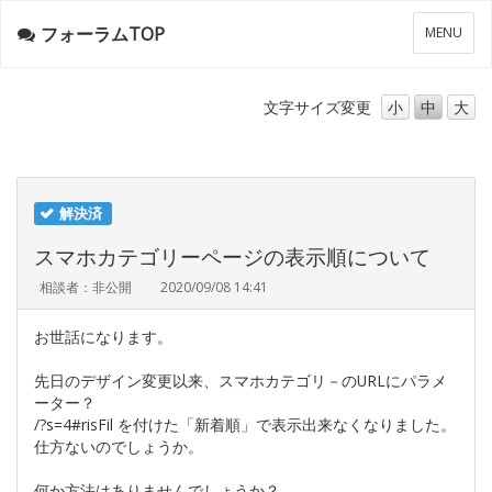
フォーラムTOP
メ
MENU
ニ
ュ
ー
文字サイズ
変更
小
中
大
解決済
スマホカテゴリーページの表示順について
相談者：非公開
2020/09/08 14:41
お世話になります。
先日のデザイン変更以来、スマホカテゴリ－のURLにパラメ
ーター？
/?s=4#risFil を付けた「新着順」で表示出来なくなりました。
仕方ないのでしょうか。
何か方法はありませんでしょうか？