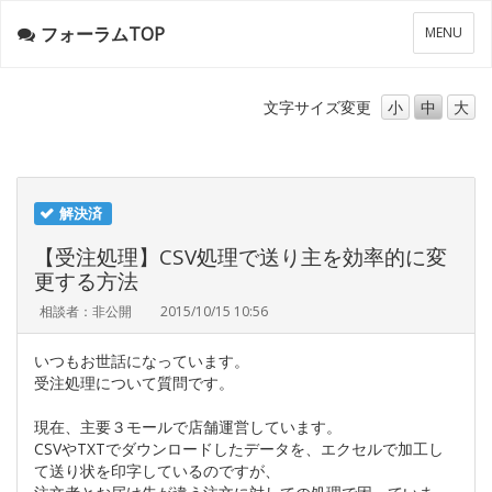
フォーラムTOP
メ
MENU
ニ
ュ
ー
文字サイズ
変更
小
中
大
解決済
【受注処理】CSV処理で送り主を効率的に変
更する方法
相談者：非公開
2015/10/15 10:56
いつもお世話になっています。
受注処理について質問です。
現在、主要３モールで店舗運営しています。
CSVやTXTでダウンロードしたデータを、エクセルで加工し
て送り状を印字しているのですが、