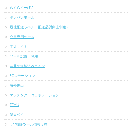
らくらくーぽん
ポンパレモール
最強配送ラベル（配送品質向上制度）
会員専用ツール
本店サイト
ツール設置・利用
共通の送料込みライン
ECステーション
海外進出
マッチング・コラボレーション
TEMU
楽天ペイ
RPP攻略ツール情報交換