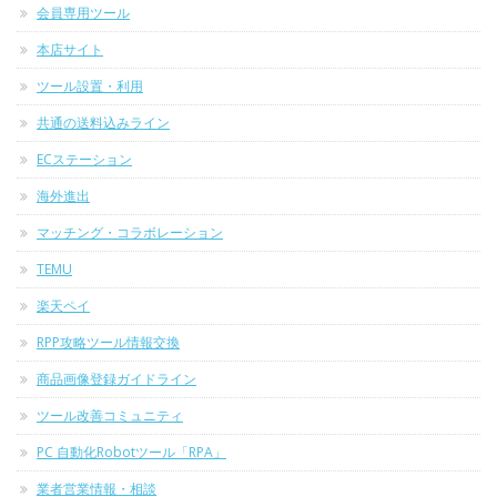
会員専用ツール
本店サイト
ツール設置・利用
共通の送料込みライン
ECステーション
海外進出
マッチング・コラボレーション
TEMU
楽天ペイ
RPP攻略ツール情報交換
商品画像登録ガイドライン
ツール改善コミュニティ
PC 自動化Robotツール「RPA」
業者営業情報・相談