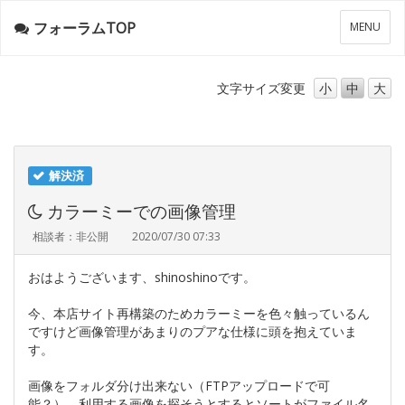
フォーラムTOP
メ
MENU
ニ
ュ
ー
文字サイズ
変更
小
中
大
解決済
カラーミーでの画像管理
相談者：非公開
2020/07/30 07:33
おはようございます、shinoshinoです。
今、本店サイト再構築のためカラーミーを色々触っているん
ですけど画像管理があまりのプアな仕様に頭を抱えていま
す。
画像をフォルダ分け出来ない（FTPアップロードで可
能？）、利用する画像を探そうとするとソートがファイル名