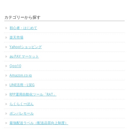
カテゴリーから探す
初心者・はじめて
楽天市場
Yahoo!ショッピング
au PAY マーケット
Qoo10
Amazon.co.jp
LINE活用・LSEG
RPP運用自動化ツール「RAT」
らくらくーぽん
ポンパレモール
最強配送ラベル（配送品質向上制度）