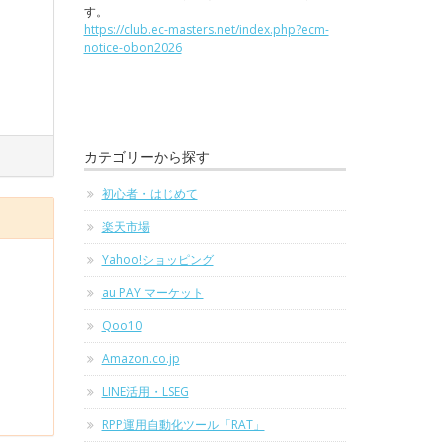
す。
https://club.ec-masters.net/index.php?ecm-
notice-obon2026
カテゴリーから探す
初心者・はじめて
楽天市場
Yahoo!ショッピング
au PAY マーケット
Qoo10
Amazon.co.jp
LINE活用・LSEG
RPP運用自動化ツール「RAT」