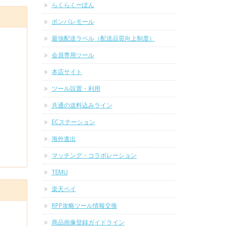
らくらくーぽん
ポンパレモール
最強配送ラベル（配送品質向上制度）
会員専用ツール
本店サイト
ツール設置・利用
共通の送料込みライン
ECステーション
海外進出
マッチング・コラボレーション
TEMU
楽天ペイ
RPP攻略ツール情報交換
商品画像登録ガイドライン