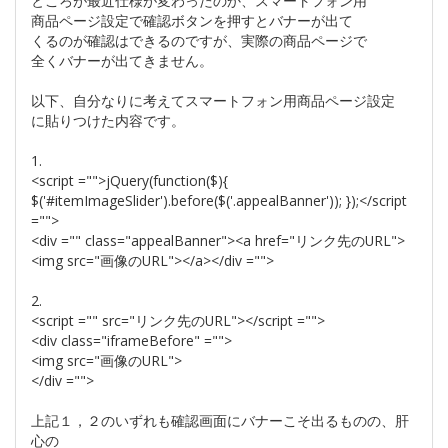
ところが最近仕様が変わったのか、スマートフォン用
商品ページ設定で確認ボタンを押すとバナーが出て
くるのが確認はできるのですが、実際の商品ページで
全くバナーが出てきません。
以下、自分なりに考えてスマートフォン用商品ページ設定
に貼りつけた内容です。
1.
<script ="">jQuery(function($){
$('#itemImageSlider').before($('.appealBanner')); });</script
="">
<div ="" class="appealBanner"><a href="リンク先のURL">
<img src="画像のURL"></a></div ="">
2.
<script ="" src="リンク先のURL"></script ="">
<div class="iframeBefore" ="">
<img src="画像のURL">
</div ="">
上記１，２のいずれも確認画面にバナーこそ出るものの、肝
心の