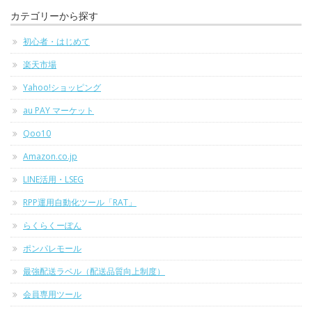
カテゴリーから探す
初心者・はじめて
楽天市場
Yahoo!ショッピング
au PAY マーケット
Qoo10
Amazon.co.jp
LINE活用・LSEG
RPP運用自動化ツール「RAT」
らくらくーぽん
ポンパレモール
最強配送ラベル（配送品質向上制度）
会員専用ツール