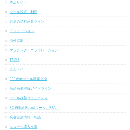
本店サイト
ツール設置・利用
共通の送料込みライン
ECステーション
海外進出
マッチング・コラボレーション
TEMU
楽天ペイ
RPP攻略ツール情報交換
商品画像登録ガイドライン
ツール改善コミュニティ
PC 自動化Robotツール「RPA」
業者営業情報・相談
システム導入支援