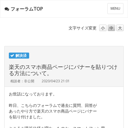
フォーラムTOP
メ
MENU
ニ
ュ
ー
文字サイズ
変更
小
中
大
解決済
楽天のスマホ商品ページにバナーを貼りつけ
る方法について。
相談者：非公開
2020/04/23 21:01
お世話になっております。
昨日、こちらのフォーラムで過去に質問、回答が
あったやり方で楽天のスマホ商品ページにバナー
を貼り付けました。