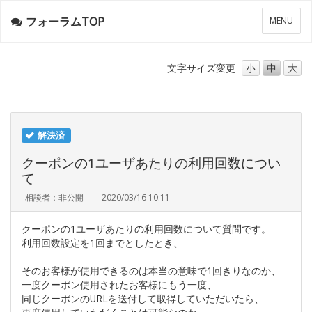
フォーラムTOP
メ
MENU
ニ
ュ
ー
文字サイズ
変更
小
中
大
解決済
クーポンの1ユーザあたりの利用回数につい
て
相談者：非公開
2020/03/16 10:11
クーポンの1ユーザあたりの利用回数について質問です。
利用回数設定を1回までとしたとき、
そのお客様が使用できるのは本当の意味で1回きりなのか、
一度クーポン使用されたお客様にもう一度、
同じクーポンのURLを送付して取得していただいたら、