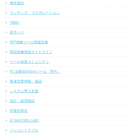
海外進出
マッチング・コラボレーション
TEMU
楽天ペイ
RPP攻略ツール情報交換
商品画像登録ガイドライン
ツール改善コミュニティ
PC 自動化Robotツール「RPA」
業者営業情報・相談
システム導入支援
会計・経理相談
作業効率化
EC MASTERS LABS
パソコントラブル