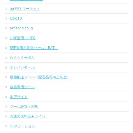
au PAY マーケット
Qoo10
Amazon.co.jp
LINE活用・LSEG
RPP運用自動化ツール「RAT」
らくらくーぽん
ポンパレモール
最強配送ラベル（配送品質向上制度）
会員専用ツール
本店サイト
ツール設置・利用
共通の送料込みライン
ECステーション