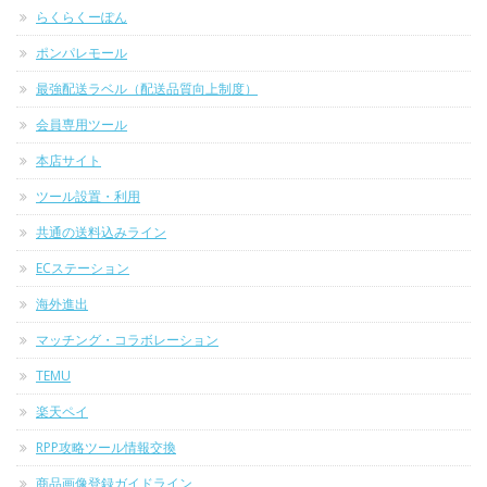
らくらくーぽん
ポンパレモール
最強配送ラベル（配送品質向上制度）
会員専用ツール
本店サイト
ツール設置・利用
共通の送料込みライン
ECステーション
海外進出
マッチング・コラボレーション
TEMU
楽天ペイ
RPP攻略ツール情報交換
商品画像登録ガイドライン