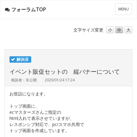
フォーラムTOP
メ
MENU
ニ
ュ
ー
文字サイズ
変更
小
中
大
解決済
イベント販促セットの 縦バナーについて
相談者：非公開
2020/01/24 17:24
お世話になります。
トップ画面に、
ecマスターズさんご指定の
html入れて表示させていますが、
レスポンシブ対応で、pc/スマホ共用で
トップ画面を作成しています。