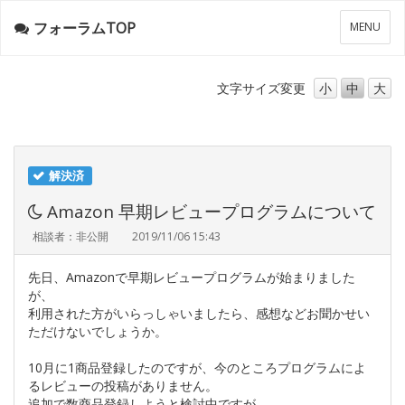
フォーラムTOP
メ
MENU
ニ
ュ
ー
文字サイズ
変更
小
中
大
解決済
Amazon 早期レビュープログラムについて
相談者：非公開
2019/11/06 15:43
先日、Amazonで早期レビュープログラムが始まりました
が、
利用された方がいらっしゃいましたら、感想などお聞かせい
ただけないでしょうか。
10月に1商品登録したのですが、今のところプログラムによ
るレビューの投稿がありません。
追加で数商品登録しようと検討中ですが、