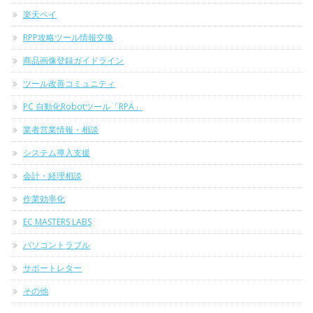
楽天ペイ
RPP攻略ツール情報交換
商品画像登録ガイドライン
ツール改善コミュニティ
PC 自動化Robotツール「RPA」
業者営業情報・相談
システム導入支援
会計・経理相談
作業効率化
EC MASTERS LABS
パソコントラブル
サポートレター
その他