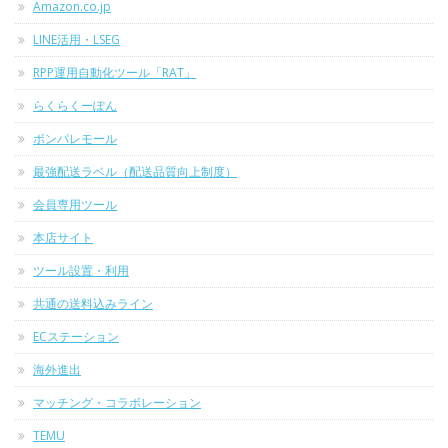
Amazon.co.jp
LINE活用・LSEG
RPP運用自動化ツール「RAT」
らくらくーぽん
ポンパレモール
最強配送ラベル（配送品質向上制度）
会員専用ツール
本店サイト
ツール設置・利用
共通の送料込みライン
ECステーション
海外進出
マッチング・コラボレーション
TEMU