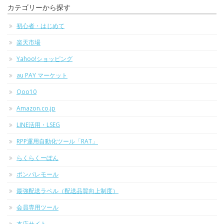
カテゴリーから探す
初心者・はじめて
楽天市場
Yahoo!ショッピング
au PAY マーケット
Qoo10
Amazon.co.jp
LINE活用・LSEG
RPP運用自動化ツール「RAT」
らくらくーぽん
ポンパレモール
最強配送ラベル（配送品質向上制度）
会員専用ツール
本店サイト