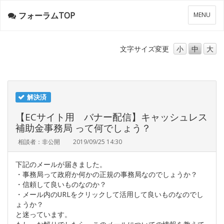
フォーラムTOP
メ
MENU
ニ
ュ
ー
文字サイズ
変更
小
中
大
解決済
【ECサイト用 バナー配信】キャッシュレス
補助金事務局 って何でしょう？
相談者：非公開
2019/09/25 14:30
下記のメールが届きました。
・事務局って政府か何かの正規の事務局なのでしょうか？
・信頼して良いものなのか？
・メール内のURLをクリックして活用して良いものなのでし
ょうか？
と迷っています。