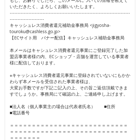
もし、お解りでしたら、このメールについての情報を教えて
いただきたく、よろしくお願いいたします。
-----------------------------------------------------------------------------
----------------------
キャッシュレス消費者還元補助金事務局 <jigyosha-
touroku@cashless.go.jp>
【ECサイト用 バナー配信】キャッシュレス補助金事務局
本メールはキャシュレス消費者還元事業にご登録完了した加
盟店事業者様の内、ECショップ・店舗を運営している事業者
様に配信しております。
※キャッシュレス消費者還元事業に登録されていないにもかか
わらず本メールを受信された事業者様は、
大変お手数ですが下記ご記入の上、その旨ご返信頂戴できま
すでしょうか。事務局にて確認の上、ご連絡申し上げます。
■法人名（個人事業主の場合は代表者氏名） ■住所
■電話番号
＝＝＝＝＝＝＝＝＝＝＝＝＝＝＝＝＝＝＝＝＝＝＝＝＝＝＝
＝＝＝＝＝＝＝＝＝＝＝＝＝＝＝＝＝＝＝＝＝＝＝＝＝＝＝
＝＝＝＝＝＝＝