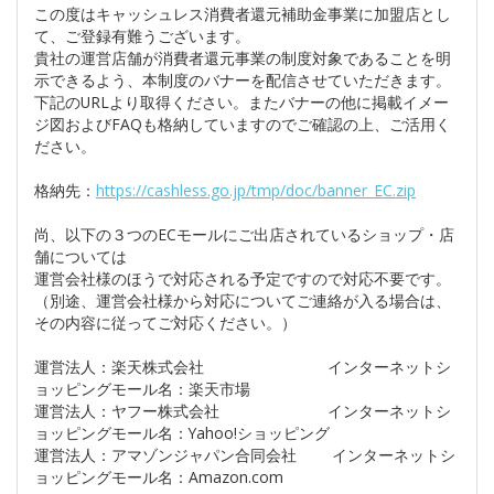
この度はキャッシュレス消費者還元補助金事業に加盟店とし
て、ご登録有難うございます。
貴社の運営店舗が消費者還元事業の制度対象であることを明
示できるよう、本制度のバナーを配信させていただきます。
下記のURLより取得ください。またバナーの他に掲載イメー
ジ図およびFAQも格納していますのでご確認の上、ご活用く
ださい。
格納先：
https://cashless.go.jp/tmp/doc/banner_EC.zip
尚、以下の３つのECモールにご出店されているショップ・店
舗については
運営会社様のほうで対応される予定ですので対応不要です。
（別途、運営会社様から対応についてご連絡が入る場合は、
その内容に従ってご対応ください。）
運営法人：楽天株式会社 インターネットシ
ョッピングモール名：楽天市場
運営法人：ヤフー株式会社 インターネットシ
ョッピングモール名：Yahoo!ショッピング
運営法人：アマゾンジャパン合同会社 インターネットシ
ョッピングモール名：Amazon.com