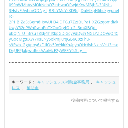
0S9bWMbAvMOkNebOZinHwaOPwJdKrwMBjhS-3f4Nh-
3HsfvFiAvhmODNg_ljBBLYMdYsXD9qljDaMikpH6hdkggunel
rc-
2PHBIZaStBqm6HxwUH34JDFGu7ZztBLPa1_XZGzqomdIak
UwyY52ePWhRwlaPnTXOoQryfQ_c2L3mXIBQd-
pbQlN_UTBrsuT8ldj4lhIXbpGDiGqv9dDys9NGLYZDOVqO4C
yGoqMgtuXW7KsLNy6okmJKYqGB6C0zFhU-
s9Ewb_GgApoy6xDIfOs50nYkkKn4pyhOHc6vbNx_sVcU3esx
DgUEPJakjwuResAAbMcE2yWEEiY0tSLg==
-----------------------------------------------------------------------------
-----------------------
キーワード：
キャッシュレス補助金事務局
、
キャッシュ
レス
、
補助金
投稿内容について報告する