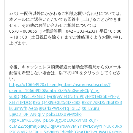
※バナー配信以外にかかわるご相談お問い合わせについては、
本メールにご返信いただいても回答申し上げることができま
せん。その他のお問い合わせご相談については
0570－000655（IP電話等用 042－303-4203）平日10：00
～18：00（土日祝日を除く）までご連絡頂くようお願い申し
上げます。
________________________________________
今後、キャッシュレス消費者還元補助金事務局からのメール
配信を希望しない場合は、以下のURLをクリックしてくださ
い。
https://u10664920.ct.sendgrid.net/asm/unsubscribe/?
user_id=10664920&data=GzPcVu0veeECbjY_fy-
vu8DgN5cLAkNnDJEyrRryWlEONi1n-PbyFPX1eI3obEYFEy-
XEI7TlPDQqK9b_Q4XI9ie0Lt5dD7d82jR8xm7sKD52BbtK83
k0uImVfhjAeo8gNarl3PWtX41qToILZjX0_LYuru-
LjeO3T0P_AN-qFv_p6k2EDXB9MXxlR-
PppAEeYKUOpy0_pBQP3jgOoLOOxVrMs_c6J1-
cLMZ2vtoJmaJ6iaQOlqjKAYr9AVVMiYI1rArLqwyYFNUuki3Rb
P70Wa92iME9uHj5gVj0izYFdPnkh37pgTKrTvq_jWALRsYqIp