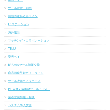
ツール設置・利用
共通の送料込みライン
ECステーション
海外進出
マッチング・コラボレーション
TEMU
楽天ペイ
RPP攻略ツール情報交換
商品画像登録ガイドライン
ツール改善コミュニティ
PC 自動化Robotツール「RPA」
業者営業情報・相談
システム導入支援