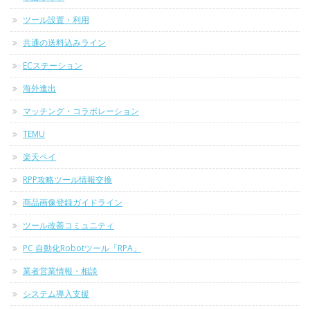
ツール設置・利用
共通の送料込みライン
ECステーション
海外進出
マッチング・コラボレーション
TEMU
楽天ペイ
RPP攻略ツール情報交換
商品画像登録ガイドライン
ツール改善コミュニティ
PC 自動化Robotツール「RPA」
業者営業情報・相談
システム導入支援