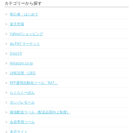
カテゴリーから探す
初心者・はじめて
楽天市場
Yahoo!ショッピング
au PAY マーケット
Qoo10
Amazon.co.jp
LINE活用・LSEG
RPP運用自動化ツール「RAT」
らくらくーぽん
ポンパレモール
最強配送ラベル（配送品質向上制度）
会員専用ツール
本店サイト