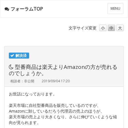
フォーラムTOP
メ
MENU
ニ
ュ
ー
文字サイズ
変更
小
中
大
解決済
型番商品は楽天よりAmazonの方が売れる
のでしょうか。
相談者：非公開
2019/09/04 17:20
お世話になっております。
楽天市場に自社型番商品を販売しているのですが、
Amazonに卸しているだろう代理店の売上のほうが、
楽天市場の売上より大きくなり、さらに伸びていくような傾
向が見られます。