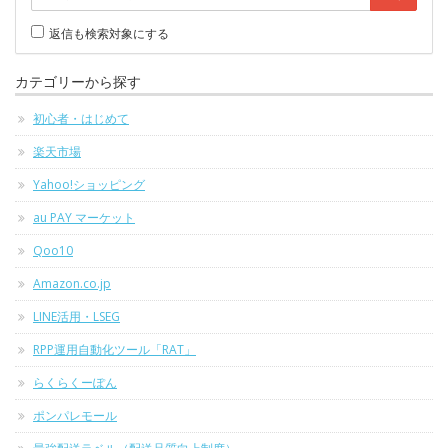
返信も検索対象にする
カテゴリーから探す
初心者・はじめて
楽天市場
Yahoo!ショッピング
au PAY マーケット
Qoo10
Amazon.co.jp
LINE活用・LSEG
RPP運用自動化ツール「RAT」
らくらくーぽん
ポンパレモール