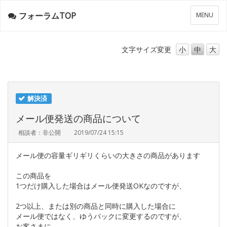
フォーラムTOP
メ
MENU
ニ
ュ
ー
文字サイズ
変更
小
中
大
解決済
メール便発送の商品について
相談者：非公開
2019/07/24 15:15
メール便の容量ギリギリくらいの大きさの商品があります
この商品を
1つだけ購入した場合はメール便発送OKなのですが、
2つ以上、または別の商品と同時に購入した場合に
メール便ではなく、ゆうパックに変更するのですが、
お客さまに、