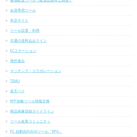
最強配送ラベル（配送品質向上制度）
会員専用ツール
本店サイト
ツール設置・利用
共通の送料込みライン
ECステーション
海外進出
マッチング・コラボレーション
TEMU
楽天ペイ
RPP攻略ツール情報交換
商品画像登録ガイドライン
ツール改善コミュニティ
PC 自動化Robotツール「RPA」