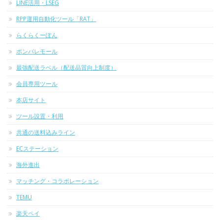
LINE活用・LSEG
RPP運用自動化ツール「RAT」
らくらくーぽん
ポンパレモール
最強配送ラベル（配送品質向上制度）
会員専用ツール
本店サイト
ツール設置・利用
共通の送料込みライン
ECステーション
海外進出
マッチング・コラボレーション
TEMU
楽天ペイ