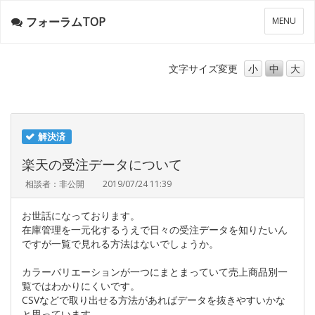
フォーラムTOP
メ
MENU
ニ
ュ
ー
文字サイズ
変更
小
中
大
解決済
楽天の受注データについて
相談者：非公開
2019/07/24 11:39
お世話になっております。
在庫管理を一元化するうえで日々の受注データを知りたいん
ですが一覧で見れる方法はないでしょうか。
カラーバリエーションが一つにまとまっていて売上商品別一
覧ではわかりにくいです。
CSVなどで取り出せる方法があればデータを抜きやすいかな
と思っています。