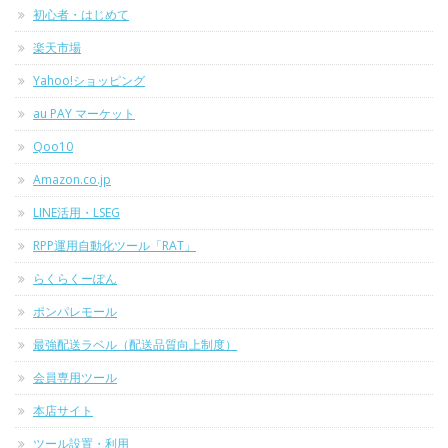
初心者・はじめて
楽天市場
Yahoo!ショッピング
au PAY マーケット
Qoo10
Amazon.co.jp
LINE活用・LSEG
RPP運用自動化ツール「RAT」
らくらくーぽん
ポンパレモール
最強配送ラベル（配送品質向上制度）
会員専用ツール
本店サイト
ツール設置・利用