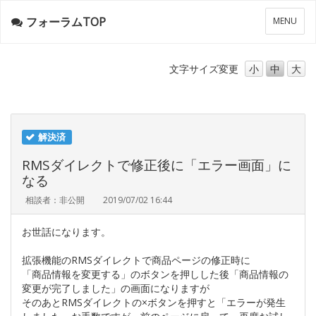
フォーラムTOP
メ
MENU
ニ
ュ
ー
文字サイズ
変更
小
中
大
解決済
RMSダイレクトで修正後に「エラー画面」に
なる
相談者：非公開
2019/07/02 16:44
お世話になります。
拡張機能のRMSダイレクトで商品ページの修正時に
「商品情報を変更する」のボタンを押しした後「商品情報の
変更が完了しました」の画面になりますが
そのあとRMSダイレクトの×ボタンを押すと「エラーが発生