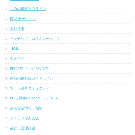
共通の送料込みライン
ECステーション
海外進出
マッチング・コラボレーション
TEMU
楽天ペイ
RPP攻略ツール情報交換
商品画像登録ガイドライン
ツール改善コミュニティ
PC 自動化Robotツール「RPA」
業者営業情報・相談
システム導入支援
会計・経理相談