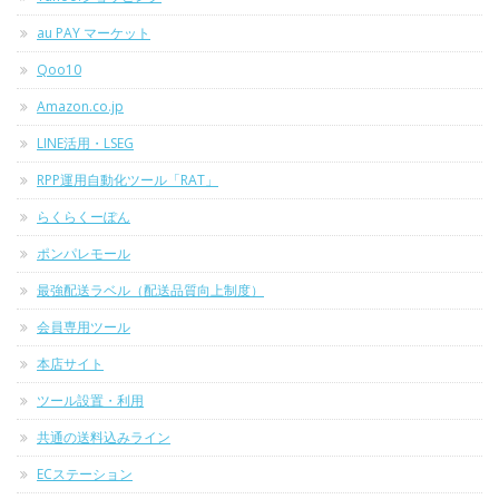
au PAY マーケット
Qoo10
Amazon.co.jp
LINE活用・LSEG
RPP運用自動化ツール「RAT」
らくらくーぽん
ポンパレモール
最強配送ラベル（配送品質向上制度）
会員専用ツール
本店サイト
ツール設置・利用
共通の送料込みライン
ECステーション