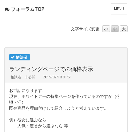
フォーラムTOP
メ
MENU
ニ
ュ
ー
文字サイズ
変更
小
中
大
解決済
ランディングページでの価格表示
相談者：非公開
2019/02/18 01:51
お世話になります。
現在、ホワイトデーの特集ページを作っているのですが（今
頃・汗）
既存商品を理由付けして紹介しようと考えています。
例）彼女に選ぶなら
人気・定番から選ぶなら 等