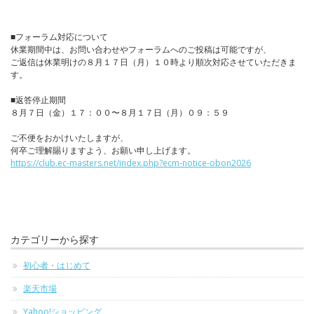
■フォーラム対応について
休業期間中は、お問い合わせやフォーラムへのご投稿は可能ですが、
ご返信は休業明けの８月１７日（月）１０時より順次対応させていただきま
す。
■返答停止期間
８月７日（金）１７：００〜８月１７日（月）０９：５９
ご不便をおかけいたしますが、
何卒ご理解賜りますよう、お願い申し上げます。
https://club.ec-masters.net/index.php?ecm-notice-obon2026
カテゴリーから探す
初心者・はじめて
楽天市場
Yahoo!ショッピング