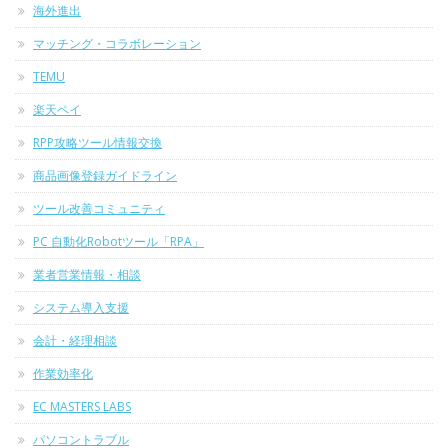
海外進出
マッチング・コラボレーション
TEMU
楽天ペイ
RPP攻略ツール情報交換
商品画像登録ガイドライン
ツール改善コミュニティ
PC 自動化Robotツール「RPA」
業者営業情報・相談
システム導入支援
会計・経理相談
作業効率化
EC MASTERS LABS
パソコントラブル