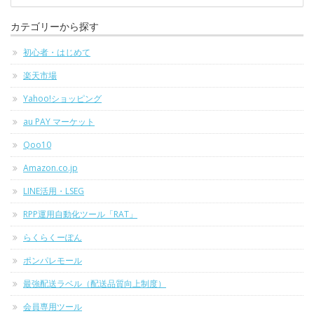
カテゴリーから探す
初心者・はじめて
楽天市場
Yahoo!ショッピング
au PAY マーケット
Qoo10
Amazon.co.jp
LINE活用・LSEG
RPP運用自動化ツール「RAT」
らくらくーぽん
ポンパレモール
最強配送ラベル（配送品質向上制度）
会員専用ツール