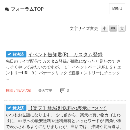
フォーラムTOP
メ
MENU
ニ
ュ
ー
文字サイズ
変更
小
中
大
イベント告知君(R) カスタム登録
解決済
先日のライブ配信でカスタム登録が簡単になったと見たので さ
っそくやってみたいのですが、 １）イベントページURL ２）エ
ントリーURL ３）バナークリックで直接エントリーにチェック
…
投稿：19/04/08
楽天市場
3
【楽天】地域別送料の表示について
解決済
いつもお世話になります。 少し前から、楽天の買い物カゴまわ
りに、○○県への最安送料や送料無料といったワードが 四角い枠
で表示されるようになりましたが、当店では、沖縄や北海道は、