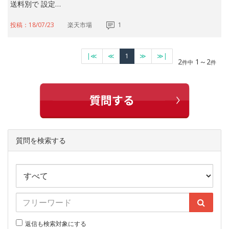
送料別で 設定…
投稿：18/07/23
楽天市場
1
|≪
≪
1
≫
≫|
2
1～2
件中
件
質問を検索する
返信も検索対象にする