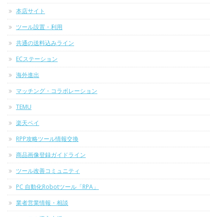
本店サイト
ツール設置・利用
共通の送料込みライン
ECステーション
海外進出
マッチング・コラボレーション
TEMU
楽天ペイ
RPP攻略ツール情報交換
商品画像登録ガイドライン
ツール改善コミュニティ
PC 自動化Robotツール「RPA」
業者営業情報・相談