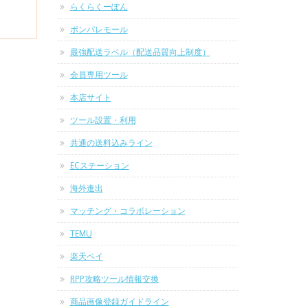
らくらくーぽん
ポンパレモール
最強配送ラベル（配送品質向上制度）
会員専用ツール
本店サイト
ツール設置・利用
共通の送料込みライン
ECステーション
海外進出
マッチング・コラボレーション
TEMU
楽天ペイ
RPP攻略ツール情報交換
商品画像登録ガイドライン