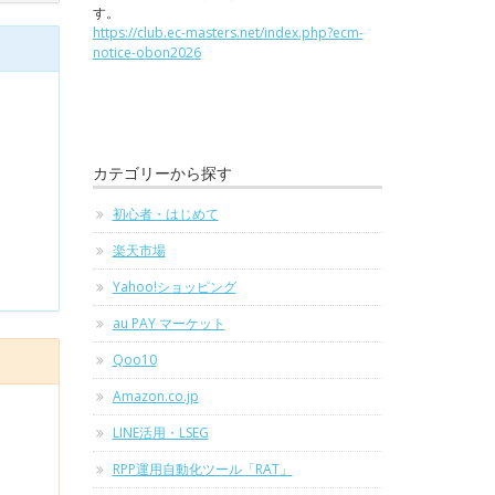
す。
https://club.ec-masters.net/index.php?ecm-
notice-obon2026
カテゴリーから探す
初心者・はじめて
楽天市場
Yahoo!ショッピング
au PAY マーケット
Qoo10
Amazon.co.jp
LINE活用・LSEG
RPP運用自動化ツール「RAT」