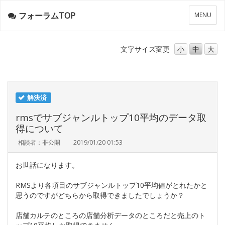
フォーラムTOP
メ
MENU
ニ
ュ
ー
文字サイズ
変更
小
中
大
解決済
rmsでサブジャンルトップ10平均のデータ取
得について
相談者：非公開
2019/01/20 01:53
お世話になります。
RMSより各項目のサブジャンルトップ10平均値がとれたかと
思うのですがどちらから取得できましたでしょうか？
店舗カルテのところの店舗分析データのところだと売上のト