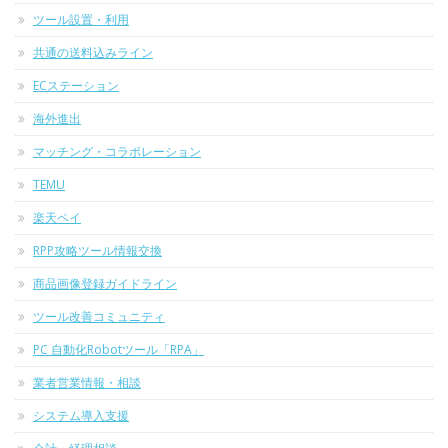
ツール設置・利用
共通の送料込みライン
ECステーション
海外進出
マッチング・コラボレーション
TEMU
楽天ペイ
RPP攻略ツール情報交換
商品画像登録ガイドライン
ツール改善コミュニティ
PC 自動化Robotツール「RPA」
業者営業情報・相談
システム導入支援