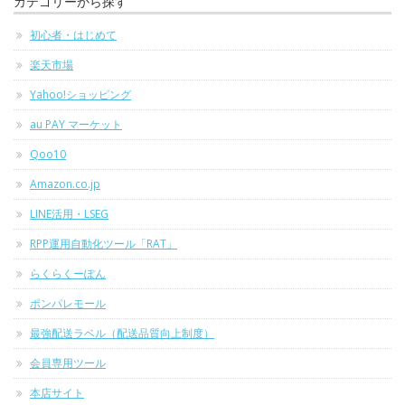
カテゴリーから探す
初心者・はじめて
楽天市場
Yahoo!ショッピング
au PAY マーケット
Qoo10
Amazon.co.jp
LINE活用・LSEG
RPP運用自動化ツール「RAT」
らくらくーぽん
ポンパレモール
最強配送ラベル（配送品質向上制度）
会員専用ツール
本店サイト