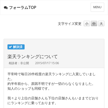
フォーラムTOP
メ
MENU
ニ
ュ
ー
文字サイズ
変更
小
中
大
解決済
楽天ランキングについて
相談者：非公開
2015/07/17 15:06
平常時で毎日20件程度の楽天ランキングに入賞していまし
た。
約半年前から、原因不明ですが一切のらなくなりました。
知人のショップも同様です。
我々より上位の店舗さんも下位の店舗さんもいままでどおり
にランキングに乗っております。