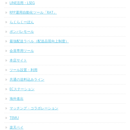
LINE活用・LSEG
RPP運用自動化ツール「RAT」
らくらくーぽん
ポンパレモール
最強配送ラベル（配送品質向上制度）
会員専用ツール
本店サイト
ツール設置・利用
共通の送料込みライン
ECステーション
海外進出
マッチング・コラボレーション
TEMU
楽天ペイ