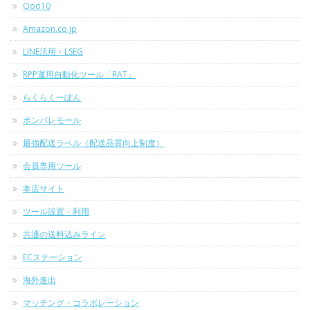
Qoo10
Amazon.co.jp
LINE活用・LSEG
RPP運用自動化ツール「RAT」
らくらくーぽん
ポンパレモール
最強配送ラベル（配送品質向上制度）
会員専用ツール
本店サイト
ツール設置・利用
共通の送料込みライン
ECステーション
海外進出
マッチング・コラボレーション