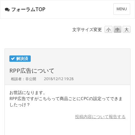
フォーラムTOP
メ
MENU
ニ
ュ
ー
文字サイズ
変更
小
中
大
解決済
RPP広告について
相談者：非公開
2018/12/12 19:28
お世話になります。
RPP広告ですがこちらって商品ごとにCPCの設定ってできま
したっけ？
投稿内容について報告する