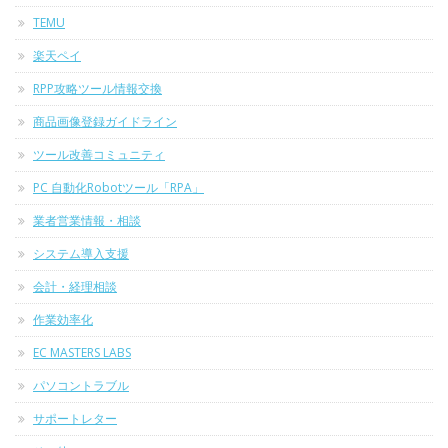
TEMU
楽天ペイ
RPP攻略ツール情報交換
商品画像登録ガイドライン
ツール改善コミュニティ
PC 自動化Robotツール「RPA」
業者営業情報・相談
システム導入支援
会計・経理相談
作業効率化
EC MASTERS LABS
パソコントラブル
サポートレター