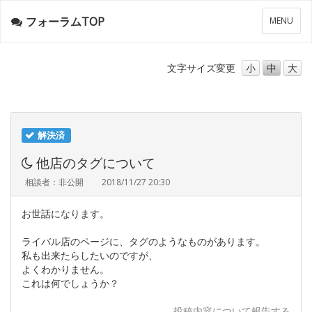
フォーラムTOP
メ
MENU
ニ
ュ
ー
文字サイズ
変更
小
中
大
解決済
他店のタグについて
相談者：非公開
2018/11/27 20:30
お世話になります。
ライバル店のページに、タグのようなものがあります。
私も出来たらしたいのですが、
よくわかりません。
これは何でしょうか？
投稿内容について報告する