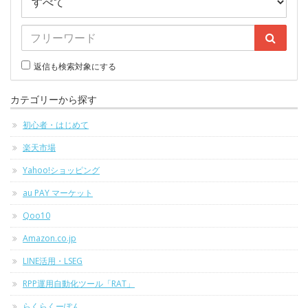
返信も検索対象にする
カテゴリーから探す
初心者・はじめて
楽天市場
Yahoo!ショッピング
au PAY マーケット
Qoo10
Amazon.co.jp
LINE活用・LSEG
RPP運用自動化ツール「RAT」
らくらくーぽん