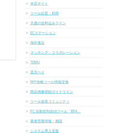
本店サイト
ツール設置・利用
共通の送料込みライン
ECステーション
海外進出
マッチング・コラボレーション
TEMU
楽天ペイ
RPP攻略ツール情報交換
商品画像登録ガイドライン
ツール改善コミュニティ
PC 自動化Robotツール「RPA」
業者営業情報・相談
システム導入支援