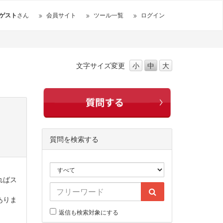
ゲスト
さん
会員サイト
ツール一覧
ログイン
文字サイズ
変更
小
中
大
質問を検索する
ればス
ありま
返信も検索対象にする