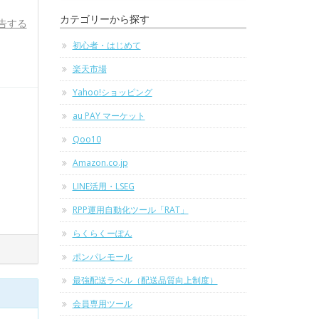
カテゴリーから探す
告する
初心者・はじめて
楽天市場
Yahoo!ショッピング
au PAY マーケット
Qoo10
Amazon.co.jp
LINE活用・LSEG
RPP運用自動化ツール「RAT」
らくらくーぽん
ポンパレモール
最強配送ラベル（配送品質向上制度）
会員専用ツール