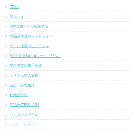
TEMU
楽天ペイ
RPP攻略ツール情報交換
商品画像登録ガイドライン
ツール改善コミュニティ
PC 自動化Robotツール「RPA」
業者営業情報・相談
システム導入支援
会計・経理相談
作業効率化
EC MASTERS LABS
パソコントラブル
サポートレター