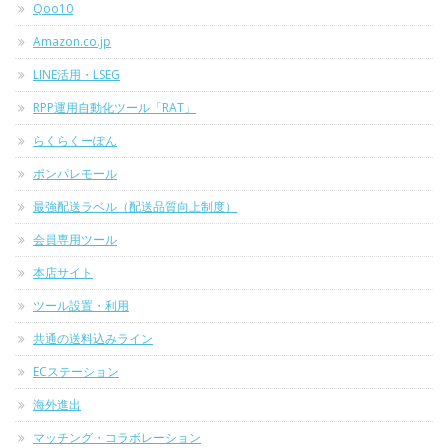
Qoo10
Amazon.co.jp
LINE活用・LSEG
RPP運用自動化ツール「RAT」
らくらくーぽん
ポンパレモール
最強配送ラベル（配送品質向上制度）
会員専用ツール
本店サイト
ツール設置・利用
共通の送料込みライン
ECステーション
海外進出
マッチング・コラボレーション