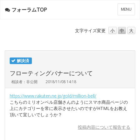
フォーラムTOP
メ
MENU
ニ
ュ
ー
文字サイズ
変更
小
中
大
解決済
フローティングバナーについて
相談者：非公開
2018/11/08 14:18
https://www.rakuten.ne.jp/gold/million-bell/
こちらのミリオンベル店舗さんのようにスマホ商品ページの
上にカテゴリーを常に表示させたいのですがHTMLをお教え
頂いて宜しいでしょうか？
投稿内容について報告する