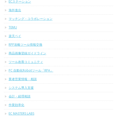
ECステーション
海外進出
マッチング・コラボレーション
TEMU
楽天ペイ
RPP攻略ツール情報交換
商品画像登録ガイドライン
ツール改善コミュニティ
PC 自動化Robotツール「RPA」
業者営業情報・相談
システム導入支援
会計・経理相談
作業効率化
EC MASTERS LABS