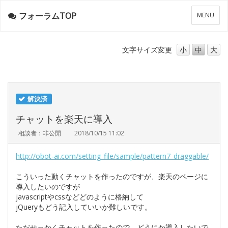
フォーラムTOP
メ
MENU
ニ
ュ
ー
文字サイズ
変更
小
中
大
解決済
チャットを楽天に導入
相談者：非公開
2018/10/15 11:02
http://obot-ai.com/setting_file/sample/pattern7_draggable/
こういった動くチャットを作ったのですが、楽天のページに
導入したいのですが
javascriptやcssなどどのように格納して
jQueryもどう記入していいか難しいです。
ただせっかくチャットを作ったので、どうにか導入したいで