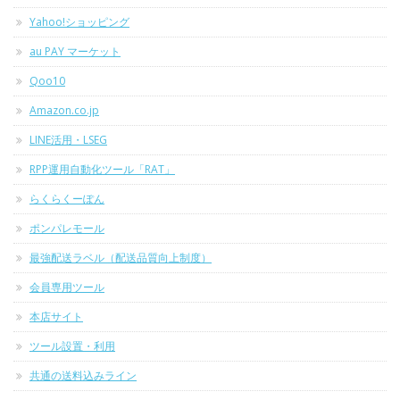
Yahoo!ショッピング
au PAY マーケット
Qoo10
Amazon.co.jp
LINE活用・LSEG
RPP運用自動化ツール「RAT」
らくらくーぽん
ポンパレモール
最強配送ラベル（配送品質向上制度）
会員専用ツール
本店サイト
ツール設置・利用
共通の送料込みライン