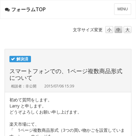
フォーラムTOP
メ
MENU
ニ
ュ
ー
文字サイズ
変更
小
中
大
解決済
スマートフォンでの、1ページ複数商品形式
について
相談者：非公開
2015/07/06 15:39
初めて質問をします。
Larry と申します。
どうぞよろしくお願い申し上げます。
楽天市場にて、
「 1ページ複数商品形式（3つの買い物かごを設置していま