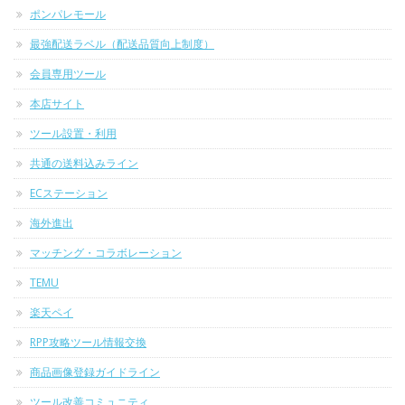
ポンパレモール
最強配送ラベル（配送品質向上制度）
会員専用ツール
本店サイト
ツール設置・利用
共通の送料込みライン
ECステーション
海外進出
マッチング・コラボレーション
TEMU
楽天ペイ
RPP攻略ツール情報交換
商品画像登録ガイドライン
ツール改善コミュニティ