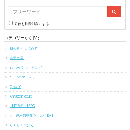
返信も検索対象にする
カテゴリーから探す
初心者・はじめて
楽天市場
Yahoo!ショッピング
au PAY マーケット
Qoo10
Amazon.co.jp
LINE活用・LSEG
RPP運用自動化ツール「RAT」
らくらくーぽん