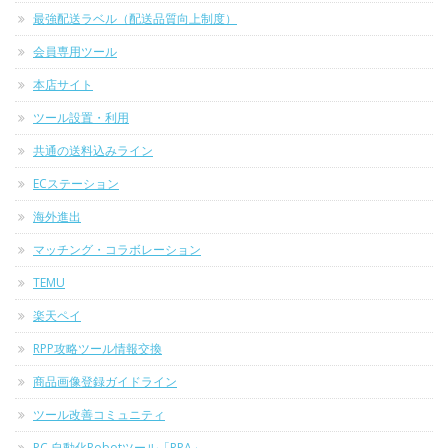
最強配送ラベル（配送品質向上制度）
会員専用ツール
本店サイト
ツール設置・利用
共通の送料込みライン
ECステーション
海外進出
マッチング・コラボレーション
TEMU
楽天ペイ
RPP攻略ツール情報交換
商品画像登録ガイドライン
ツール改善コミュニティ
PC 自動化Robotツール「RPA」