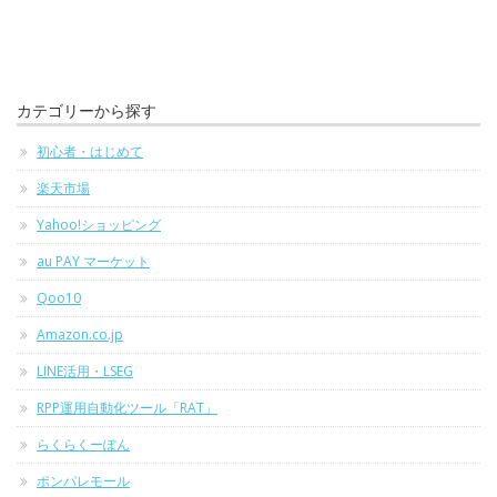
カテゴリーから探す
初心者・はじめて
楽天市場
Yahoo!ショッピング
au PAY マーケット
Qoo10
Amazon.co.jp
LINE活用・LSEG
RPP運用自動化ツール「RAT」
らくらくーぽん
ポンパレモール