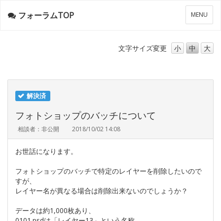
フォーラムTOP
メ
MENU
ニ
ュ
ー
文字サイズ
変更
小
中
大
解決済
フォトショップのバッチについて
相談者：非公開
2018/10/02 14:08
お世話になります。
フォトショップのバッチで特定のレイヤーを削除したいので
すが、
レイヤー名が異なる場合は削除出来ないのでしょうか？
データは約1,000枚あり、
0101.psdは「レイヤー13」という名称