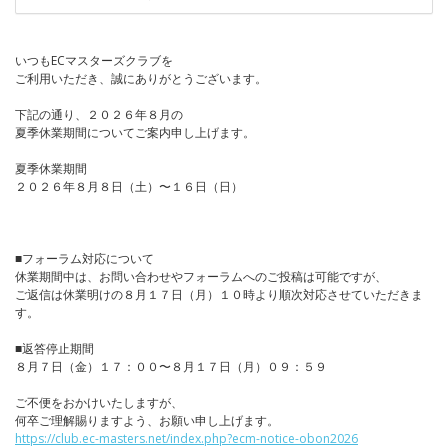
いつもECマスターズクラブを
ご利用いただき、誠にありがとうございます。
下記の通り、２０２６年８月の
夏季休業期間についてご案内申し上げます。
夏季休業期間
２０２６年８月８日（土）〜１６日（日）
■フォーラム対応について
休業期間中は、お問い合わせやフォーラムへのご投稿は可能ですが、
ご返信は休業明けの８月１７日（月）１０時より順次対応させていただきま
す。
■返答停止期間
８月７日（金）１７：００〜８月１７日（月）０９：５９
ご不便をおかけいたしますが、
何卒ご理解賜りますよう、お願い申し上げます。
https://club.ec-masters.net/index.php?ecm-notice-obon2026