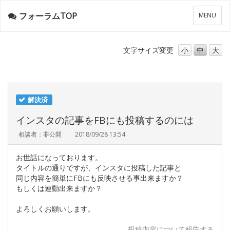
フォーラムTOP
メ
MENU
ニ
ュ
ー
文字サイズ
変更
小
中
大
解決済
インスタの記事をFBにも投稿するのには
相談者：非公開
2018/09/28 13:54
お世話になっております。
タイトルの通りですが、インスタに投稿した記事と
同じ内容を簡単にFBにも反映させる事出来ますか？
もしくは連動出来ますか？
よろしくお願いします。
投稿内容について報告する