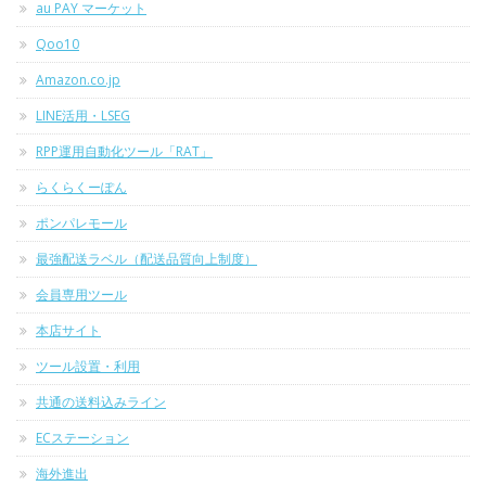
au PAY マーケット
Qoo10
Amazon.co.jp
LINE活用・LSEG
RPP運用自動化ツール「RAT」
らくらくーぽん
ポンパレモール
最強配送ラベル（配送品質向上制度）
会員専用ツール
本店サイト
ツール設置・利用
共通の送料込みライン
ECステーション
海外進出