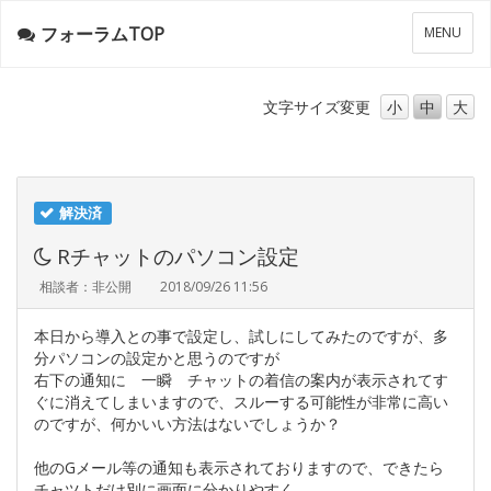
フォーラムTOP
メ
MENU
ニ
ュ
ー
文字サイズ
変更
小
中
大
解決済
Rチャットのパソコン設定
相談者：非公開
2018/09/26 11:56
本日から導入との事で設定し、試しにしてみたのですが、多
分パソコンの設定かと思うのですが
右下の通知に 一瞬 チャットの着信の案内が表示されてす
ぐに消えてしまいますので、スルーする可能性が非常に高い
のですが、何かいい方法はないでしょうか？
他のGメール等の通知も表示されておりますので、できたら
チャツトだけ別に画面に分かりやすく